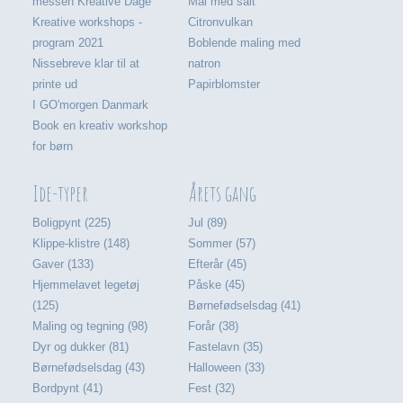
messen Kreative Dage
Mal med salt
Kreative workshops -
Citronvulkan
program 2021
Boblende maling med
Nissebreve klar til at
natron
printe ud
Papirblomster
I GO'morgen Danmark
Book en kreativ workshop
for børn
Ide-typer
Årets gang
Boligpynt (225)
Jul (89)
Klippe-klistre (148)
Sommer (57)
Gaver (133)
Efterår (45)
Hjemmelavet legetøj
Påske (45)
(125)
Børnefødselsdag (41)
Maling og tegning (98)
Forår (38)
Dyr og dukker (81)
Fastelavn (35)
Børnefødselsdag (43)
Halloween (33)
Bordpynt (41)
Fest (32)