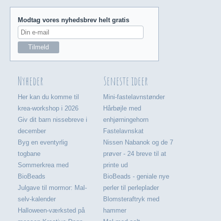
Modtag vores nyhedsbrev helt gratis
Nyheder
Seneste ideer
Her kan du komme til
Mini-fastelavnstønder
krea-workshop i 2026
Hårbøjle med
Giv dit barn nissebreve i
enhjørningehorn
december
Fastelavnskat
Byg en eventyrlig
Nissen Nabanok og de 7
togbane
prøver - 24 breve til at
Sommerkrea med
printe ud
BioBeads
BioBeads - geniale nye
Julgave til mormor: Mal-
perler til perleplader
selv-kalender
Blomsteraftryk med
Halloween-værksted på
hammer