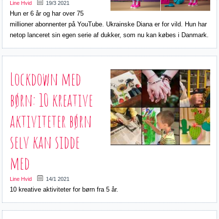
Line Hvid
19/3 2021
Hun er 6 år og har over 75
millioner abonnenter på YouTube. Ukrainske Diana er for vild. Hun har
netop lanceret sin egen serie af dukker, som nu kan købes i Danmark.
Lockdown med
børn: 10 kreative
aktiviteter børn
selv kan sidde
med
Line Hvid
14/1 2021
10 kreative aktiviteter for børn fra 5 år.