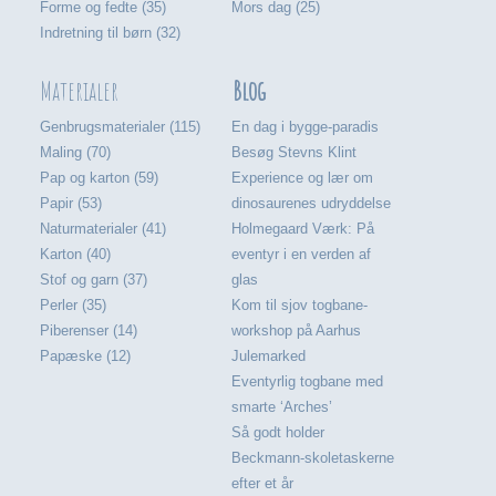
Forme og fedte (35)
Mors dag (25)
Indretning til børn (32)
Materialer
Blog
Genbrugsmaterialer (115)
En dag i bygge-paradis
Maling (70)
Besøg Stevns Klint
Pap og karton (59)
Experience og lær om
Papir (53)
dinosaurenes udryddelse
Naturmaterialer (41)
Holmegaard Værk: På
Karton (40)
eventyr i en verden af
Stof og garn (37)
glas
Perler (35)
Kom til sjov togbane-
Piberenser (14)
workshop på Aarhus
Papæske (12)
Julemarked
Eventyrlig togbane med
smarte ‘Arches’
Så godt holder
Beckmann-skoletaskerne
efter et år