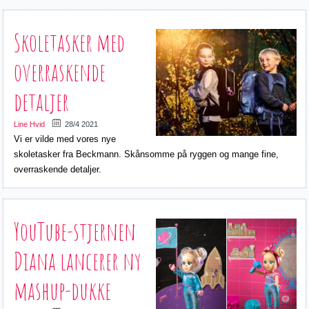
Skoletasker med
overraskende
detaljer
Line Hvid
28/4 2021
Vi er vilde med vores nye
skoletasker fra Beckmann. Skånsomme på ryggen og mange fine,
overraskende detaljer.
YouTube-stjernen
Diana lancerer ny
mashup-dukke