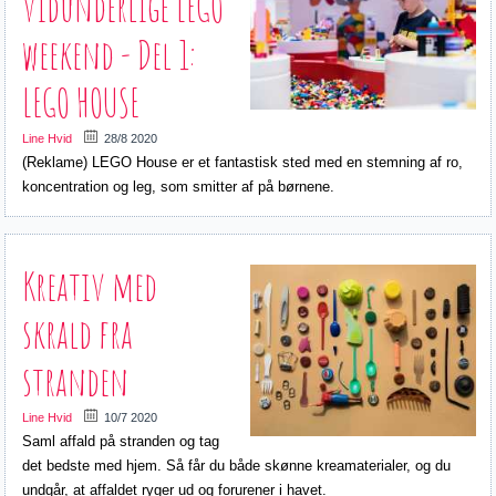
vidunderlige LEGO
weekend - Del 1:
LEGO HOUSE
Line Hvid
28/8 2020
(Reklame) LEGO House er et fantastisk sted med en stemning af ro,
koncentration og leg, som smitter af på børnene.
Kreativ med
skrald fra
stranden
Line Hvid
10/7 2020
Saml affald på stranden og tag
det bedste med hjem. Så får du både skønne kreamaterialer, og du
undgår, at affaldet ryger ud og forurener i havet.