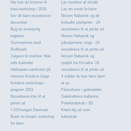
Her kan du komme til
Lav insekter af skrald
krea-workshop i 2026
Lav en smuk fe-have
Giv dit barn nissebreve i
Nissen Nabanok og de
december
forbudte julehjerter - 24
Byg en eventyrlig
nissebreve til at printe ud
togbane
Nissen Nabanok og
Sommerkrea med
julestjernens magi - 24
BioBeads
nissebreve til at printe ud
Julgave til mormor: Mal-
Nissen Nabanok og
selv-kalender
spejlet fra Kimalka- 24
Halloween-værksted på
nissebreve til at printe ud
messen Kreative Dage
4 måder du kan lære børn
Kreative workshops -
at sy
program 2021
Påskeharer i gulerødder
Nissebreve klar til at
Gækkebrevs-ballerina
printe ud
Polarlandskab i 3D
I GO'morgen Danmark
Klæd dig ud som
Book en kreativ workshop
køleskab
for børn