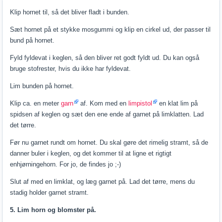
Klip hornet til, så det bliver fladt i bunden.
Sæt hornet på et stykke mosgummi og klip en cirkel ud, der passer til
bund på hornet.
Fyld fyldevat i keglen, så den bliver ret godt fyldt ud. Du kan også
bruge stofrester, hvis du ikke har fyldevat.
Lim bunden på hornet.
Klip ca. en meter
garn
af. Kom med en
limpistol
en klat lim på
spidsen af keglen og sæt den ene ende af garnet på limklatten. Lad
det tørre.
Før nu garnet rundt om hornet. Du skal gøre det rimelig stramt, så de
danner buler i keglen, og det kommer til at ligne et rigtigt
enhjørningehorn. For jo, de findes jo ;-)
Slut af med en limklat, og læg garnet på. Lad det tørre, mens du
stadig holder garnet stramt.
5. Lim horn og blomster på.