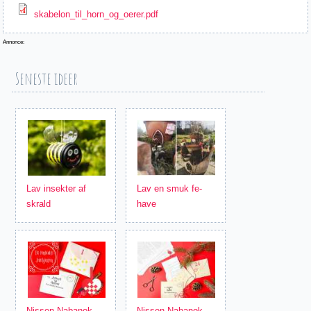
skabelon_til_horn_og_oerer.pdf
Annonce:
Seneste ideer
Lav insekter af
Lav en smuk fe-
skrald
have
Nissen Nabanok
Nissen Nabanok