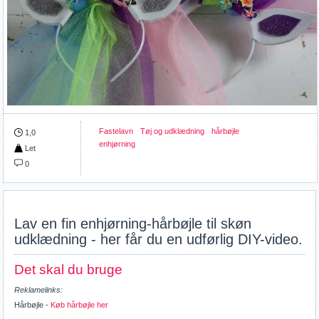
Fastelavn
Tøj og udklædning
hårbøjle
1,0
enhjørning
Let
0
Lav en fin enhjørning-hårbøjle til skøn
udklædning - her får du en udførlig DIY-video.
Det skal du bruge
Reklamelinks:
Hårbøjle -
Køb hårbøjle her