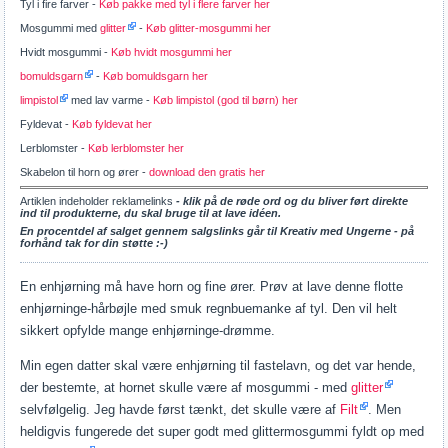
Tyl i fire farver -
Køb pakke med tyl i flere farver her
Mosgummi med
glitter
-
Køb glitter-mosgummi her
Hvidt mosgummi -
Køb hvidt mosgummi her
bomuldsgarn
-
Køb bomuldsgarn her
limpistol
med lav varme -
Køb limpistol (god til børn) her
Fyldevat -
Køb fyldevat her
Lerblomster -
Køb lerblomster her
Skabelon til horn og ører -
download den gratis her
Artiklen indeholder reklamelinks
- klik på de røde ord og du bliver ført direkte
ind til produkterne, du skal bruge til at lave idéen.
En procentdel af salget gennem salgslinks går til Kreativ med Ungerne - på
forhånd tak for din støtte :-)
En enhjørning må have horn og fine ører. Prøv at lave denne flotte
enhjørninge-hårbøjle med smuk regnbuemanke af tyl. Den vil helt
sikkert opfylde mange enhjørninge-drømme.
Min egen datter skal være enhjørning til fastelavn, og det var hende,
der bestemte, at hornet skulle være af mosgummi - med
glitter
selvfølgelig. Jeg havde først tænkt, det skulle være af
Filt
. Men
heldigvis fungerede det super godt med glittermosgummi fyldt op med