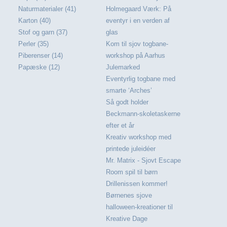
Naturmaterialer (41)
Holmegaard Værk: På
Karton (40)
eventyr i en verden af
Stof og garn (37)
glas
Perler (35)
Kom til sjov togbane-
Piberenser (14)
workshop på Aarhus
Papæske (12)
Julemarked
Eventyrlig togbane med
smarte ‘Arches’
Så godt holder
Beckmann-skoletaskerne
efter et år
Kreativ workshop med
printede juleidéer
Mr. Matrix - Sjovt Escape
Room spil til børn
Drillenissen kommer!
Børnenes sjove
halloween-kreationer til
Kreative Dage