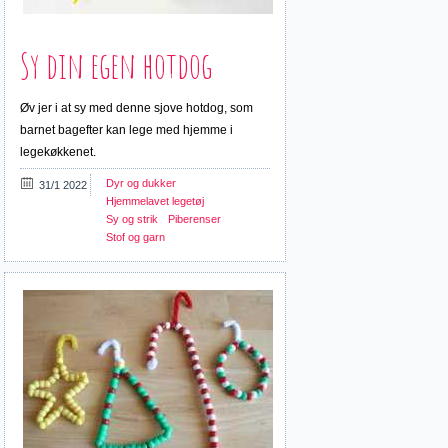
Sy din egen hotdog
Øv jer i at sy med denne sjove hotdog, som
barnet bagefter kan lege med hjemme i
legekøkkenet.
Dyr og dukker
31/1 2022
Hjemmelavet legetøj
Sy og strik
Piberenser
Stof og garn