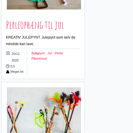
Perleophæng til jul
KREATIV JULEPYNT. Julepynt som selv de
mindste kan lave.
Boligpynt
Jul
Perler
20/12
Piberenser
2020
0,5
Meget let