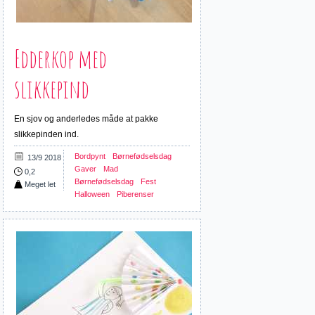
Edderkop med
slikkepind
En sjov og anderledes måde at pakke
slikkepinden ind.
Bordpynt
Børnefødselsdag
13/9 2018
Gaver
Mad
0,2
Børnefødselsdag
Fest
Meget let
Halloween
Piberenser