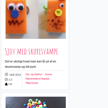
Sjov med skuresvampe
Det er utroligt hvad man kan få ud af en
skuresvamp og lidt pynt.
Dyr og dukker
Gaver
16/8 2014
Hjemmelavet legetøj
1,0
Piberenser
Let