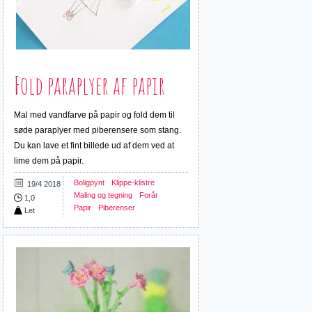
Fold paraplyer af papir
Mal med vandfarve på papir og fold dem til
søde paraplyer med piberensere som stang.
Du kan lave et fint billede ud af dem ved at
lime dem på papir.
Boligpynt
Klippe-klistre
19/4 2018
Maling og tegning
Forår
1,0
Papir
Piberenser
Let