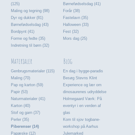
(125)
Børnefødselsdag (41)
Maling og tegning (98)
Forår (38)
Dyr og dukker (81)
Fastelavn (35)
Børnefødselsdag (43)
Halloween (33)
Bordpynt (41)
Fest (32)
Forme og fedte (35)
Mors dag (25)
Indretning til børn (32)
Materialer
Blog
Genbrugsmaterialer (115)
En dag i bygge-paradis
Maling (70)
Besøg Stevns Klint
Pap og karton (59)
Experience og lær om
Papir (53)
dinosaurenes udryddelse
Naturmaterialer (41)
Holmegaard Værk: På
Karton (40)
eventyr i en verden af
Stof og garn (37)
glas
Perler (35)
Kom til sjov togbane-
Piberenser (14)
workshop på Aarhus
Papæske (12)
Julemarked