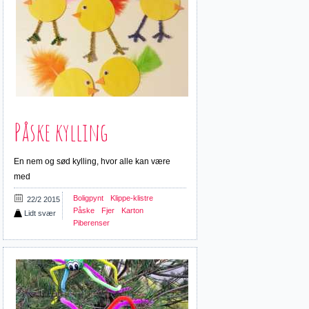
Påske kylling
En nem og sød kylling, hvor alle kan være
med
Boligpynt
Klippe-klistre
22/2 2015
Påske
Fjer
Karton
Lidt svær
Piberenser