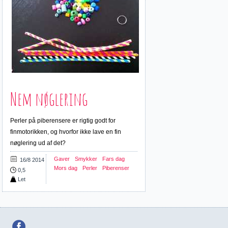
Nem nøglering
Perler på piberensere er rigtig godt for
finmotorikken, og hvorfor ikke lave en fin
nøglering ud af det?
Gaver
Smykker
Fars dag
16/8 2014
Mors dag
Perler
Piberenser
0,5
Let