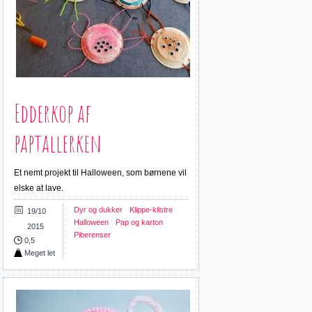
Edderkop af
paptallerken
Et nemt projekt til Halloween, som børnene vil
elske at lave.
Dyr og dukker
Klippe-klistre
19/10
Halloween
Pap og karton
2015
Piberenser
0,5
Meget let