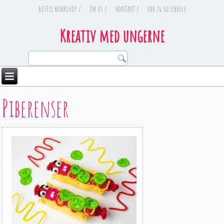
BESTIL WORKSHOP /
OM OS /
KONTAKT /
Køb 24 nissebreve
Kreativ med ungerne
Piberenser