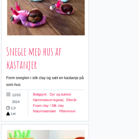
Snegle med hus af
kastanjer
Form sneglen i silk clay og sæt en kastanje på
som hus
Boligpynt
Dyr og dukker
12/10
Hjemmelavet legetøj
Efterår
2014
Foam clay / Silk clay
1,0
Naturmaterialer
Piberenser
Let