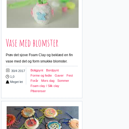
Vase med blomster
Prøv det sjove Foam Clay og beklæd en fin
vase med det og form smukke blomster.
Boligpynt
Bordpynt
30/4 2017
Forme og fedte
Gaver
Fest
1,0
Forår
Mors dag
Sommer
Meget let
Foam clay / Silk clay
Piberenser