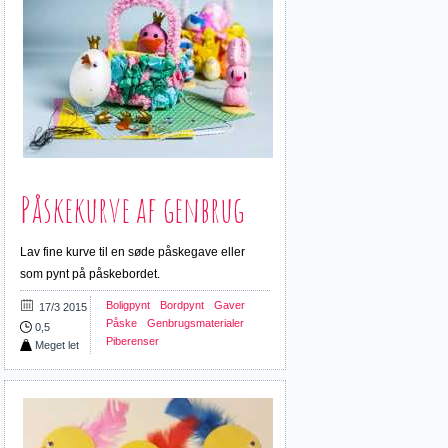
Påskekurve af genbrug
Lav fine kurve til en søde påskegave eller
som pynt på påskebordet.
Boligpynt
Bordpynt
Gaver
17/3 2015
Påske
Genbrugsmaterialer
0,5
Piberenser
Meget let