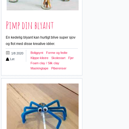
Pimp din blyant
En kedelig blyant kan hurtigt blive super sjov
og flot med disse kreative idéer.
Boligpynt
Forme og fedte
1/8 2020
Klippe-klistre
Skolestart
Fjer
Let
Foam clay / Silk clay
Maskingtape
Piberenser