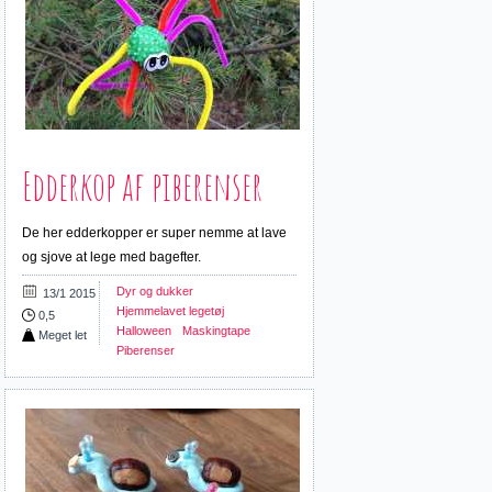
Edderkop af piberenser
De her edderkopper er super nemme at lave
og sjove at lege med bagefter.
Dyr og dukker
13/1 2015
Hjemmelavet legetøj
0,5
Halloween
Maskingtape
Meget let
Piberenser