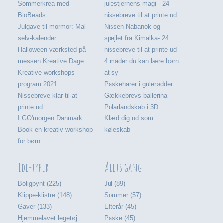
Sommerkrea med
julestjernens magi - 24
BioBeads
nissebreve til at printe ud
Julgave til mormor: Mal-
Nissen Nabanok og
selv-kalender
spejlet fra Kimalka- 24
Halloween-værksted på
nissebreve til at printe ud
messen Kreative Dage
4 måder du kan lære børn
Kreative workshops -
at sy
program 2021
Påskeharer i gulerødder
Nissebreve klar til at
Gækkebrevs-ballerina
printe ud
Polarlandskab i 3D
I GO'morgen Danmark
Klæd dig ud som
Book en kreativ workshop
køleskab
for børn
Ide-typer
Årets gang
Boligpynt (225)
Jul (89)
Klippe-klistre (148)
Sommer (57)
Gaver (133)
Efterår (45)
Hjemmelavet legetøj
Påske (45)