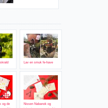
 skrald
Lav en smuk fe-have
k og de
Nissen Nabanok og