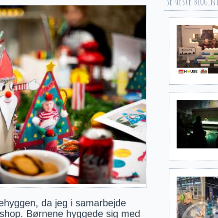
Seneste blogin
ulehyggen, da jeg i samarbejde
kshop. Børnene hyggede sig med