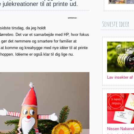
julekreationer til at printe ud.
annonce:
Seneste ideer
idste tirsdag, da jeg holdt
Nørrebro. Det var et samarbejde
med
HP, hvor fokus
gør det nemmere og smartere for familier at
l at komme og kreahygge med nye idéer til at printe
hoppen. Idéerne er også klar til dig lige nu.
Lav insekter af
Nissen Nabano