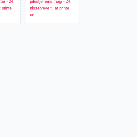
rter - 24
julestjernens magi - 24
t printe
nissebreve til at printe
ud