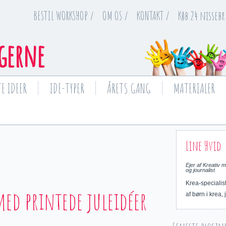
BESTIL WORKSHOP /
OM OS /
KONTAKT /
Køb 24 nissebr
gerne
E IDEER
IDE-TYPER
ÅRETS GANG
MATERIALER
Line Hvid
Ejer af Kreativ
og journalist
Krea-specialis
ed printede juleidéer
af børn i krea,