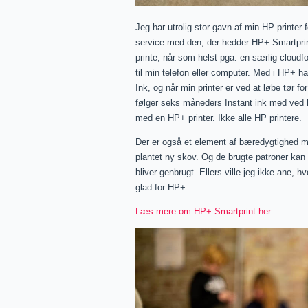
Jeg har utrolig stor gavn af min HP printer 
service med den, der hedder HP+ Smartprint. 
printe, når som helst pga. en særlig cloudf
til min telefon eller computer. Med i HP+ 
Ink, og når min printer er ved at løbe tør fo
følger seks måneders Instant ink med ved
med en HP+ printer. Ikke alle HP printere.
Der er også et element af bæredygtighed me
plantet ny skov. Og de brugte patroner kan j
bliver genbrugt. Ellers ville jeg ikke ane, h
glad for HP+
Læs mere om HP+ Smartprint her