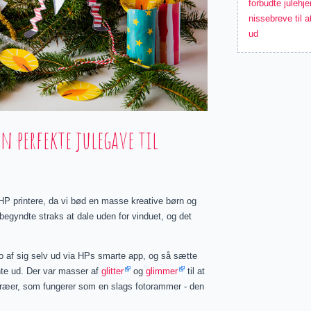
forbudte julehje
nissebreve til a
ud
 perfekte julegave til
HP printere, da vi bød en masse kreative børn og
 begyndte straks at dale uden for vinduet, og det
to af sig selv ud via HPs smarte app, og så sætte
inte ud. Der var masser af
glitter
og
glimmer
til at
letræer, som fungerer som en slags fotorammer - den