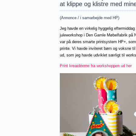
at klippe og klistre med mine 
(Annonce / i samarbejde med HP)
Jeg havde en virkelig hyggelig eftermiddag s
juleworkshop i Den Gamle Møbelfabrik på 
var på deres smarte printsystem HP+, som 
printe.
Vi hav
de inviteret børn og voksne ti
ud, som jeg havde udviklet særligt til works
Print kreaidéerne fra workshoppen ud her