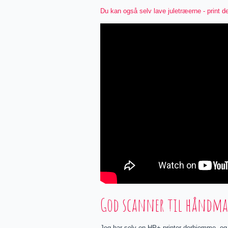
Du kan også selv lave juletræerne - print 
God scanner til håndma
Jeg har selv en HP+ printer derhjemme, og d