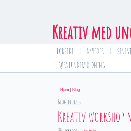
Kreativ med un
FORSIDE
NYHEDER
SENEST
BØRNEUNDERHOLDNING
Hjem
|
Blog
You are here
Blogindlæg
Kreativ workshop m
10/12 2021
-
Line Hvid