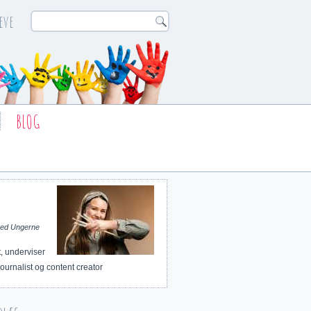
eve
BLOG
 med Ungerne
t, underviser
 journalist og content creator