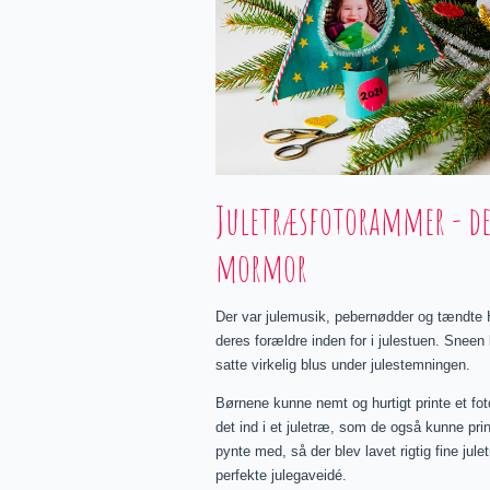
Juletræsfotorammer - den
mormor
Der var julemusik, pebernødder og tændte 
deres forældre inden for i julestuen. Sneen
satte virkelig blus under julestemningen.
Børnene kunne
nemt og hurtigt printe et fo
det ind i et juletræ, som de også kunne pr
pynte med, så der blev lavet rigtig fine ju
perfekte julegaveidé.