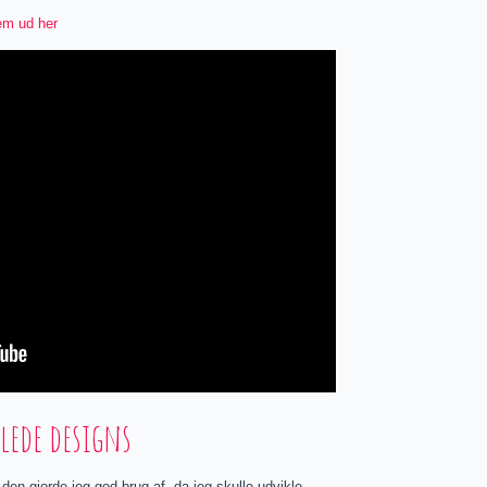
dem ud her
lede designs
en gjorde jeg god brug af, da jeg skulle udvikle