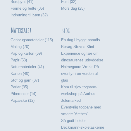
Bordpynt (41)
Fest (32)
Forme og fedte (35)
Mors dag (25)
Indretning til børn (32)
Materialer
Blog
Genbrugsmaterialer (115)
En dag i bygge-paradis
Maling (70)
Besøg Stevns Klint
Pap og karton (59)
Experience og lær om
Papir (53)
dinosaurenes udryddelse
Naturmaterialer (41)
Holmegaard Værk: På
Karton (40)
eventyr i en verden af
Stof og garn (37)
glas
Perler (35)
Kom til sjov togbane-
Piberenser (14)
workshop på Aarhus
Papæske (12)
Julemarked
Eventyrlig togbane med
smarte ‘Arches’
Så godt holder
Beckmann-skoletaskerne