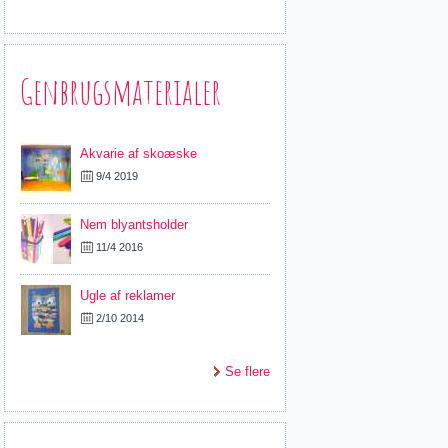
Genbrugsmaterialer
Akvarie af skoæske
9/4 2019
Nem blyantsholder
11/4 2016
Ugle af reklamer
2/10 2014
Se flere