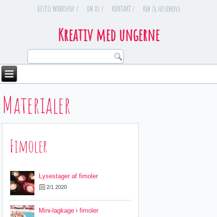
BESTIL WORKSHOP /
OM OS /
KONTAKT /
Køb 24 nissebreve
Kreativ med ungerne
You are here
Materialer
Fimoler
Lysestager af fimoler
2/1 2020
Mini-lagkage i fimoler