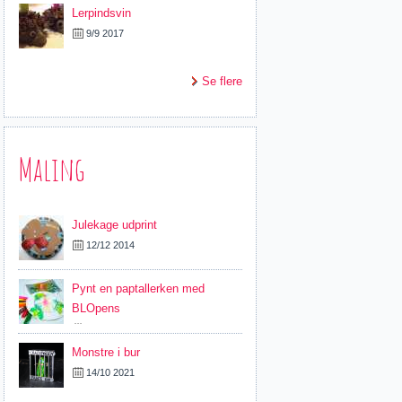
Lerpindsvin
9/9 2017
Se flere
Maling
Julekage udprint
12/12 2014
Pynt en paptallerken med
BLOpens
5/11 2019
Monstre i bur
14/10 2021