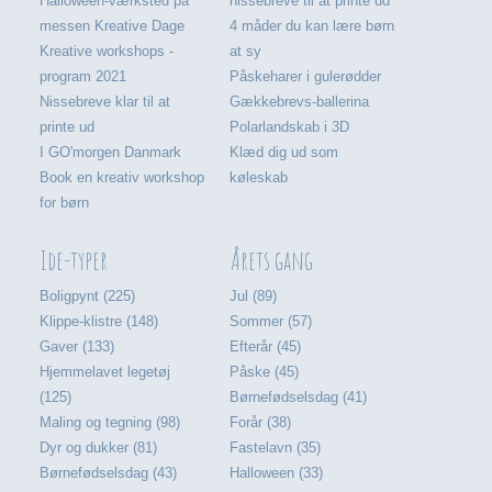
Halloween-værksted på
nissebreve til at printe ud
messen Kreative Dage
4 måder du kan lære børn
Kreative workshops -
at sy
program 2021
Påskeharer i gulerødder
Nissebreve klar til at
Gækkebrevs-ballerina
printe ud
Polarlandskab i 3D
I GO'morgen Danmark
Klæd dig ud som
Book en kreativ workshop
køleskab
for børn
Ide-typer
Årets gang
Boligpynt (225)
Jul (89)
Klippe-klistre (148)
Sommer (57)
Gaver (133)
Efterår (45)
Hjemmelavet legetøj
Påske (45)
(125)
Børnefødselsdag (41)
Maling og tegning (98)
Forår (38)
Dyr og dukker (81)
Fastelavn (35)
Børnefødselsdag (43)
Halloween (33)