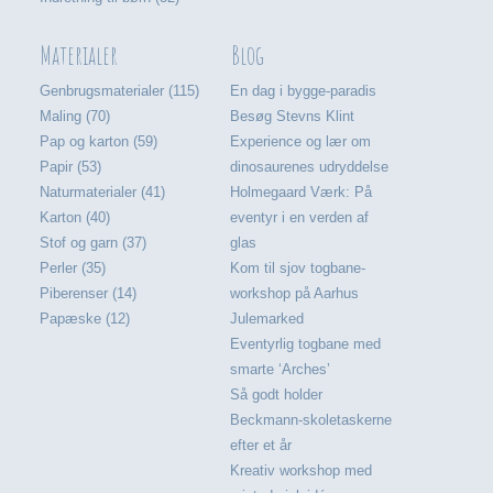
Materialer
Blog
Genbrugsmaterialer (115)
En dag i bygge-paradis
Maling (70)
Besøg Stevns Klint
Pap og karton (59)
Experience og lær om
Papir (53)
dinosaurenes udryddelse
Naturmaterialer (41)
Holmegaard Værk: På
Karton (40)
eventyr i en verden af
Stof og garn (37)
glas
Perler (35)
Kom til sjov togbane-
Piberenser (14)
workshop på Aarhus
Papæske (12)
Julemarked
Eventyrlig togbane med
smarte ‘Arches’
Så godt holder
Beckmann-skoletaskerne
efter et år
Kreativ workshop med