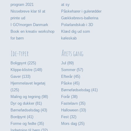
program 2021
at sy
Nissebreve klar til at
Påskeharer i gulerødder
printe ud
Gækkebrevs-ballerina
I GO'morgen Danmark
Polarlandskab i 3D
Book en kreativ workshop
Klæd dig ud som
for børn
køleskab
Ide-typer
Årets gang
Boligpynt (225)
Jul (89)
Klippe-klistre (148)
Sommer (57)
Gaver (133)
Efterår (45)
Hjemmelavet legetøj
Påske (45)
(125)
Børnefødselsdag (41)
Maling og tegning (98)
Forår (38)
Dyr og dukker (81)
Fastelavn (35)
Børnefødselsdag (43)
Halloween (33)
Bordpynt (41)
Fest (32)
Forme og fedte (35)
Mors dag (25)
Indretning til børn (32)