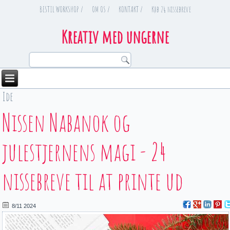
BESTIL WORKSHOP /
OM OS /
KONTAKT /
Køb 24 nissebreve
Kreativ med ungerne
Ide
You are here
Nissen Nabanok og
julestjernens magi - 24
nissebreve til at printe ud
8/11 2024