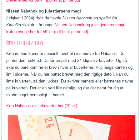
brevene her for 59 kr. (pdf til at printe ud)
Nissen Nabanok og julestjernens magi
(udgivet i 2024) Hvis du havde
Nissen Nabanok og spejlet fra
Kimalka
skal du i år bruge
Nissen Nabanok og julestjernens magi -
køb brevene her for 59 kr. (pdf til at printe ud)
Kuverter til nissebreve
Køb de fine kuverter specielt lavet til nissebreve fra Nabanok. Du
printer dem selv ud. Du får en pdf med 24 klip-selv-kuverter. Og så
skal du bare komme et brev i hver af kuverterne. Klip langs kanten og
lim i siderne. Når du har puttet brevet med den rigtige dato i, kan du
lime kuverten, så den lukkes. Du skriver barnets eller børnenes navne
på kuverten. Det er en sød lille detalje, og gør det nemt for dig at
skabe noget personligt til barnet.
Køb Nabanok nissekuverter her (19 kr.)