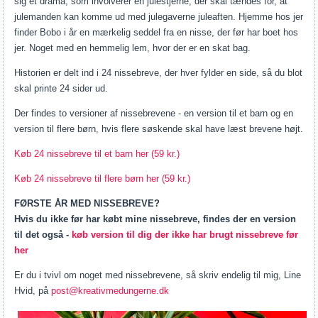
sig et drama, som involverer en julestjerne, der skal tændes for, at
julemanden kan komme ud med julegaverne juleaften. Hjemme hos jer
finder Bobo i år en mærkelig seddel fra en nisse, der før har boet hos
jer. Noget med en hemmelig lem, hvor der er en skat bag.
Historien er delt ind i 24 nissebreve, der hver fylder en side, så du blot
skal printe 24 sider ud.
Der findes to versioner af nissebrevene - en version til et barn og en
version til flere børn, hvis flere søskende skal have læst brevene højt.
Køb 24 nissebreve til et barn her (59 kr.)
Køb 24 nissebreve til flere børn her (59 kr.)
FØRSTE ÅR MED NISSEBREVE?
Hvis du ikke før har købt mine nissebreve, findes der en version
til det også -
køb version til dig der ikke har brugt nissebreve før
her
Er du i tvivl om noget med nissebrevene, så skriv endelig til mig, Line
Hvid, på
post@kreativmedungerne.dk