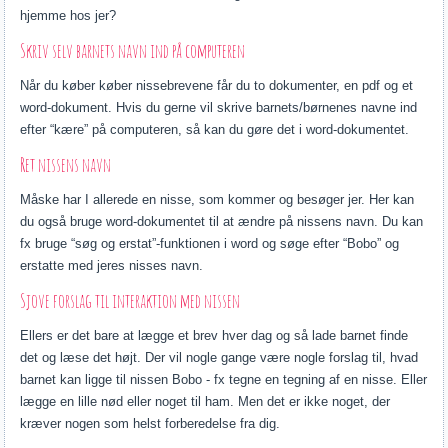
hjemme hos jer?
Skriv selv barnets navn ind på computeren
Når du køber køber nissebrevene får du to dokumenter, en pdf og et
word-dokument. Hvis du gerne vil skrive barnets/børnenes navne ind
efter “kære” på computeren, så kan du gøre det i word-dokumentet.
Ret nissens navn
Måske har I allerede en nisse, som kommer og besøger jer. Her kan
du også bruge word-dokumentet til at ændre på nissens navn. Du kan
fx bruge “søg og erstat”-funktionen i word og søge efter “Bobo” og
erstatte med jeres nisses navn.
Sjove forslag til interaktion med nissen
Ellers er det bare at lægge et brev hver dag og så lade barnet finde
det og læse det højt. Der vil nogle gange være nogle forslag til, hvad
barnet kan ligge til nissen Bobo - fx tegne en tegning af en nisse. Eller
lægge en lille nød eller noget til ham. Men det er ikke noget, der
kræver nogen som helst forberedelse fra dig.