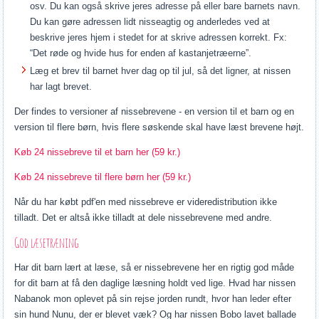
osv. Du kan også skrive jeres adresse på eller bare barnets navn.
Du kan gøre adressen lidt nisseagtig og anderledes ved at
beskrive jeres hjem i stedet for at skrive adressen korrekt. Fx:
“Det røde og hvide hus for enden af kastanjetræerne”.
Læg et brev til barnet hver dag op til jul, så det ligner, at nissen
har lagt brevet.
Der findes to versioner af nissebrevene - en version til et barn og en
version til flere børn, hvis flere søskende skal have læst brevene højt.
Køb 24 nissebreve til et barn her (59 kr.)
Køb 24 nissebreve til flere børn her (59 kr.)
Når du har købt pdf'en med nissebreve er videredistribution ikke
tilladt. Det er altså ikke tilladt at dele nissebrevene med andre.
God læsetræning
Har dit barn lært at læse, så er nissebrevene her en rigtig god måde
for dit barn at få den daglige læsning holdt ved lige. Hvad har nissen
Nabanok mon oplevet på sin rejse jorden rundt, hvor han leder efter
sin hund Nunu, der er blevet væk? Og har nissen Bobo lavet ballade