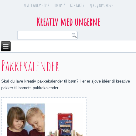
BESTIL WORKSHOP /
OM OS /
KONTAKT /
Køb 24 nissebreve
Kreativ med ungerne
You are here
Pakkekalender
Skal du lave kreativ pakkekalender til børn? Her er sjove idéer til kreative
pakker til barnets pakkekalender.