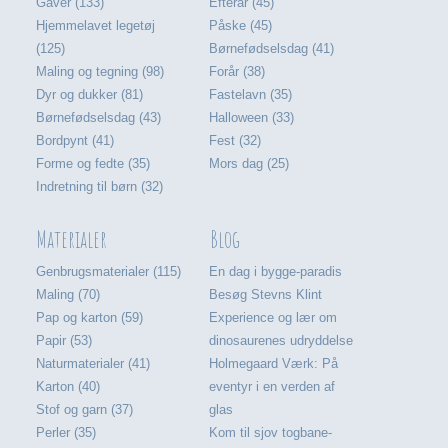
Gaver (133)
Efterår (45)
Hjemmelavet legetøj
Påske (45)
(125)
Børnefødselsdag (41)
Maling og tegning (98)
Forår (38)
Dyr og dukker (81)
Fastelavn (35)
Børnefødselsdag (43)
Halloween (33)
Bordpynt (41)
Fest (32)
Forme og fedte (35)
Mors dag (25)
Indretning til børn (32)
Materialer
Blog
Genbrugsmaterialer (115)
En dag i bygge-paradis
Maling (70)
Besøg Stevns Klint
Pap og karton (59)
Experience og lær om
Papir (53)
dinosaurenes udryddelse
Naturmaterialer (41)
Holmegaard Værk: På
Karton (40)
eventyr i en verden af
Stof og garn (37)
glas
Perler (35)
Kom til sjov togbane-