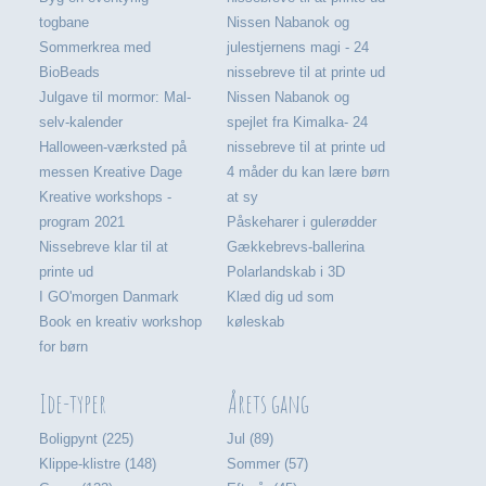
togbane
Nissen Nabanok og
Sommerkrea med
julestjernens magi - 24
BioBeads
nissebreve til at printe ud
Julgave til mormor: Mal-
Nissen Nabanok og
selv-kalender
spejlet fra Kimalka- 24
Halloween-værksted på
nissebreve til at printe ud
messen Kreative Dage
4 måder du kan lære børn
Kreative workshops -
at sy
program 2021
Påskeharer i gulerødder
Nissebreve klar til at
Gækkebrevs-ballerina
printe ud
Polarlandskab i 3D
I GO'morgen Danmark
Klæd dig ud som
Book en kreativ workshop
køleskab
for børn
Ide-typer
Årets gang
Boligpynt (225)
Jul (89)
Klippe-klistre (148)
Sommer (57)