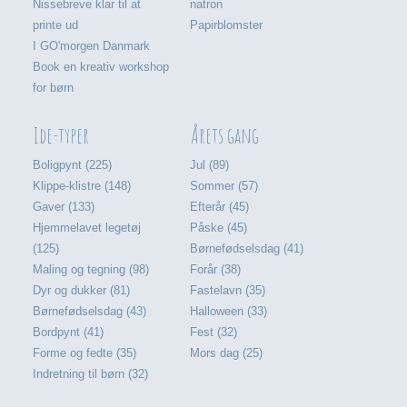
Nissebreve klar til at
natron
printe ud
Papirblomster
I GO'morgen Danmark
Book en kreativ workshop
for børn
Ide-typer
Årets gang
Boligpynt (225)
Jul (89)
Klippe-klistre (148)
Sommer (57)
Gaver (133)
Efterår (45)
Hjemmelavet legetøj
Påske (45)
(125)
Børnefødselsdag (41)
Maling og tegning (98)
Forår (38)
Dyr og dukker (81)
Fastelavn (35)
Børnefødselsdag (43)
Halloween (33)
Bordpynt (41)
Fest (32)
Forme og fedte (35)
Mors dag (25)
Indretning til børn (32)