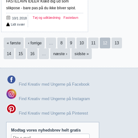
FASTELAVN IDEER Klæd dig ud som
slikpose - bare pas på du ikke bliver spist.
Tøj og udklædning
Fastelavn
10/1 2018
Lidt svær
Sider
« første
‹ forrige
…
8
9
10
11
12
13
14
15
16
…
næste ›
sidste »
Find Kreativ med Ungerne på Facebook
Find Kreativ med Ungerne på Instagram
Find Kreativ med Ungerne på Pinterest
Modtag vores nyhedsbrev helt gratis