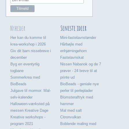
Nyheder
Seneste ideer
Her kan du komme til
Mini-fastelavnstønder
krea-workshop i 2026
Hårbøjle med
Giv dit barn nissebreve i
enhjørningehorn
december
Fastelavnskat
Byg en eventyrlig
Nissen Nabanok og de 7
togbane
prøver - 24 breve til at
Sommerkrea med
printe ud
BioBeads
BioBeads - geniale nye
Julgave til mormor: Mal-
perler til perleplader
selv-kalender
Blomsteraftryk med
Halloween-værksted på
hammer
messen Kreative Dage
Mal med salt
Kreative workshops -
Citronvulkan
program 2021
Boblende maling med