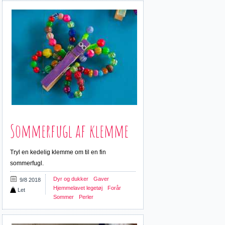
Sommerfugl af klemme
Tryl en kedelig klemme om til en fin
sommerfugl.
Dyr og dukker
Gaver
9/8 2018
Hjemmelavet legetøj
Forår
Let
Sommer
Perler