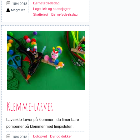
Børnefødselsdag
18/4 2018
Lege, løb og skattejagter
Meget let
Skattejagt
Børnefødselsdag
Klemme-larver
Lav søde larver på klemmer - du limer bare
pomponer på klemmer med limpistolen.
Boligpynt
Dyr og dukker
10/4 2018