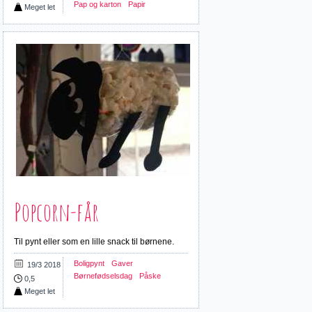
Pap og karton
Papir
Meget let
Popcorn-får
Til pynt eller som en lille snack til børnene.
Boligpynt
Gaver
19/3 2018
Børnefødselsdag
Påske
0,5
Meget let