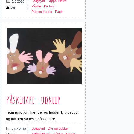
Boligpynt
Klippe-klistre
5/3 2018
Påske
Karton
Let
Pap og karton
Papir
Påskehare - udklip
Tegn rundt om hænder og fødder, klip det ud
og lav den sødeste påskehare.
Boligpynt
Dyr og dukker
27/2 2018
Klippe-klistre
Påske
Karton