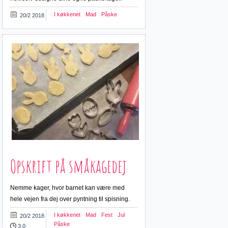
I køkkenet
Mad
Påske
20/2 2018
Opskrift på småkagedej
Nemme kager, hvor barnet kan være med
hele vejen fra dej over pyntning til spisning.
I køkkenet
Mad
Fest
Jul
20/2 2018
Påske
3,0