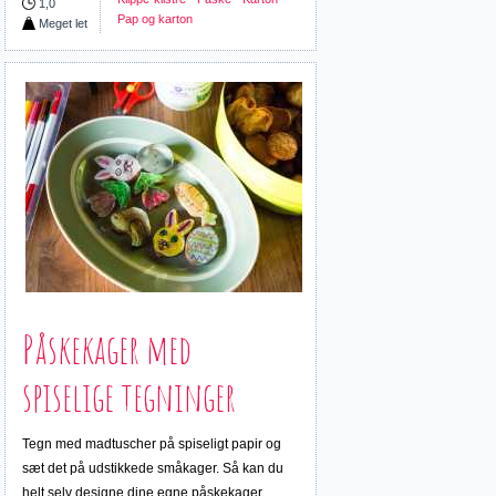
1,0
Pap og karton
Meget let
Påskekager med
spiselige tegninger
Tegn med madtuscher på spiseligt papir og
sæt det på udstikkede småkager. Så kan du
helt selv designe dine egne påskekager.