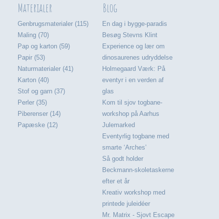
Materialer
Blog
Genbrugsmaterialer (115)
En dag i bygge-paradis
Maling (70)
Besøg Stevns Klint
Pap og karton (59)
Experience og lær om
Papir (53)
dinosaurenes udryddelse
Naturmaterialer (41)
Holmegaard Værk: På
Karton (40)
eventyr i en verden af
Stof og garn (37)
glas
Perler (35)
Kom til sjov togbane-
Piberenser (14)
workshop på Aarhus
Papæske (12)
Julemarked
Eventyrlig togbane med
smarte ‘Arches’
Så godt holder
Beckmann-skoletaskerne
efter et år
Kreativ workshop med
printede juleidéer
Mr. Matrix - Sjovt Escape