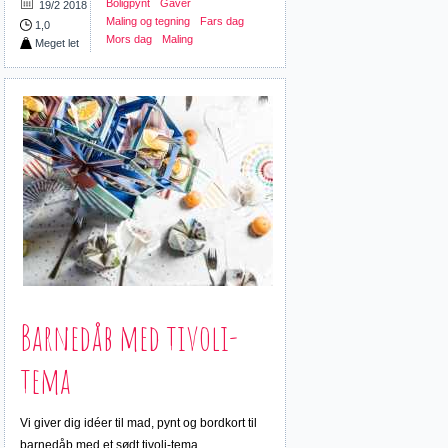
Boligpynt
Gaver
19/2 2018
Maling og tegning
Fars dag
1,0
Mors dag
Maling
Meget let
Barnedåb med tivoli-
tema
Vi giver dig idéer til mad, pynt og bordkort til
barnedåb med et sødt tivoli-tema.