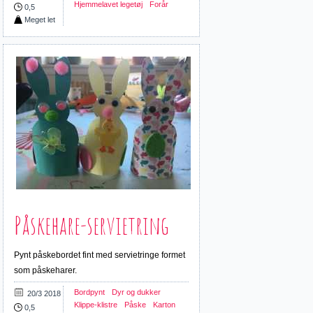
Hjemmelavet legetøj
Forår
0,5
Meget let
Påskehare-servietring
Pynt påskebordet fint med servietringe formet
som påskeharer.
Bordpynt
Dyr og dukker
20/3 2018
Klippe-klistre
Påske
Karton
0,5