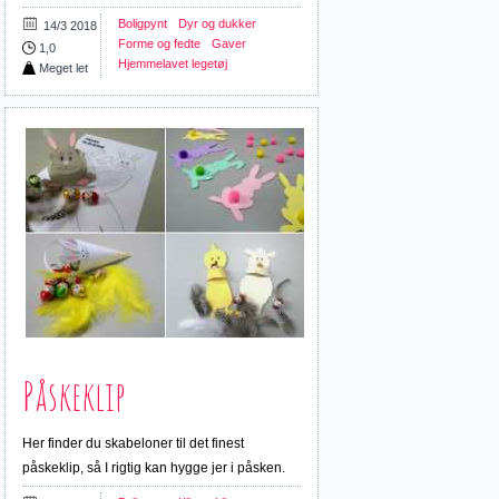
Boligpynt
Dyr og dukker
14/3 2018
Forme og fedte
Gaver
1,0
Hjemmelavet legetøj
Meget let
Påskeklip
Her finder du skabeloner til det finest
påskeklip, så I rigtig kan hygge jer i påsken.