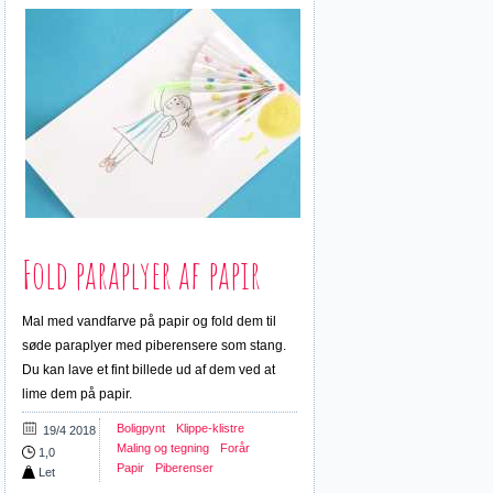
Fold paraplyer af papir
Mal med vandfarve på papir og fold dem til
søde paraplyer med piberensere som stang.
Du kan lave et fint billede ud af dem ved at
lime dem på papir.
Boligpynt
Klippe-klistre
19/4 2018
Maling og tegning
Forår
1,0
Papir
Piberenser
Let