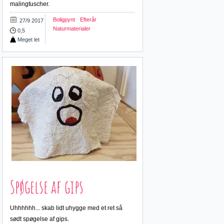
malingtuscher.
Boligpynt
Efterår
27/9 2017
Naturmaterialer
0,5
Meget let
Spøgelse af gips
Uhhhhhh... skab lidt uhygge med et ret så
sødt spøgelse af gips.