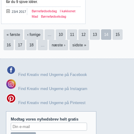
får du 9 sjove idéer.
Børnefødselsdag
I køkkenet
23/4 2017
Mad
Børnefødselsdag
Sider
« første
‹ forrige
…
10
11
12
13
14
15
16
17
18
…
næste ›
sidste »
Find Kreativ med Ungerne på Facebook
Find Kreativ med Ungerne på Instagram
Find Kreativ med Ungerne på Pinterest
Modtag vores nyhedsbrev helt gratis