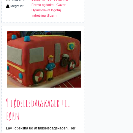
Forme og fedte
Gaver
Meget let
Hjemmelavet legetøj
Indretning til børn
9 fødselsdagskager til
børn
Lav lidt ekstra ud af fødselsdagskagen. Her