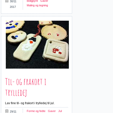
Boligpynt
Gaver
30/11
Maling og tegning
2017
Til- og frakort i
trylledej
Lav fine til- og frakort i trylledej til jul.
Forme og fedte
Gaver
Jul
29/11