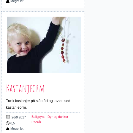
Meget let
Kastanjeorm
Træk kastanjer på ståltråd og lav en sød
kastanjeorm.
Boligpynt
Dyr og dukker
26/9 2017
Efterår
0,5
Meget let