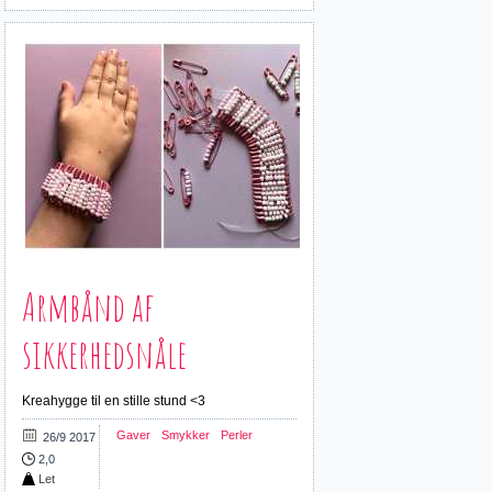
Armbånd af
sikkerhedsnåle
Kreahygge til en stille stund <3
Gaver
Smykker
Perler
26/9 2017
2,0
Let