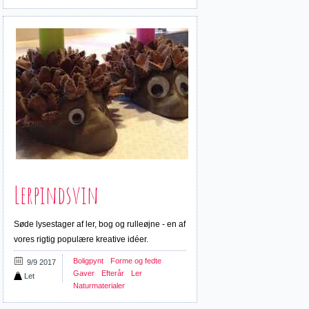
Lerpindsvin
Søde lysestager af ler, bog og rulleøjne - en af
vores rigtig populære kreative idéer.
Boligpynt
Forme og fedte
9/9 2017
Gaver
Efterår
Ler
Let
Naturmaterialer