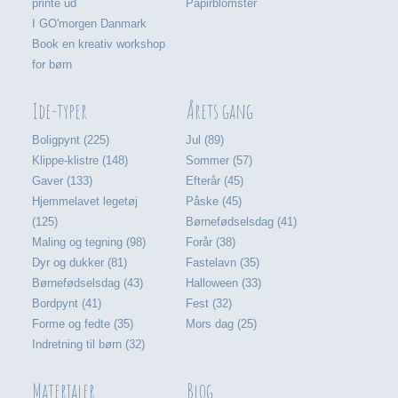
printe ud
Papirblomster
I GO'morgen Danmark
Book en kreativ workshop
for børn
Ide-typer
Årets gang
Boligpynt (225)
Jul (89)
Klippe-klistre (148)
Sommer (57)
Gaver (133)
Efterår (45)
Hjemmelavet legetøj
Påske (45)
(125)
Børnefødselsdag (41)
Maling og tegning (98)
Forår (38)
Dyr og dukker (81)
Fastelavn (35)
Børnefødselsdag (43)
Halloween (33)
Bordpynt (41)
Fest (32)
Forme og fedte (35)
Mors dag (25)
Indretning til børn (32)
Materialer
Blog