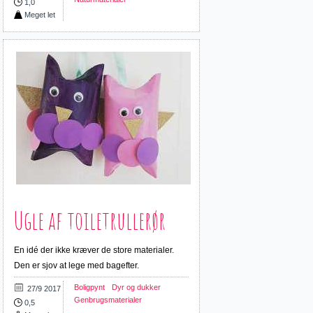
1,0
Meget let
Ugle af toiletrullerør
En idé der ikke kræver de store materialer.
Den er sjov at lege med bagefter.
Boligpynt
Dyr og dukker
27/9 2017
Genbrugsmaterialer
0,5