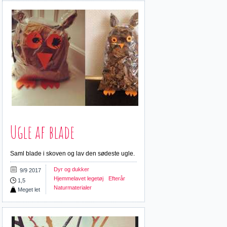
Ugle af blade
Saml blade i skoven og lav den sødeste ugle.
Dyr og dukker
9/9 2017
Hjemmelavet legetøj
Efterår
1,5
Naturmaterialer
Meget let