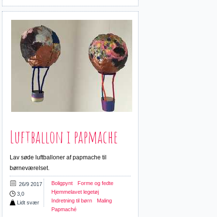
Luftballon i papmache
Lav søde luftballoner af papmache til
børneværelset.
Boligpynt
Forme og fedte
26/9 2017
Hjemmelavet legetøj
3,0
Indretning til børn
Maling
Lidt svær
Papmaché