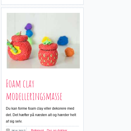
Foam clay
modelleringsmasse
Du kan forme foam clay eller dekorere med
det. Det hæfter på næsten alt og hærder helt
af sig selv.
Boligpynt
Dyr og dukker
25/4 2017