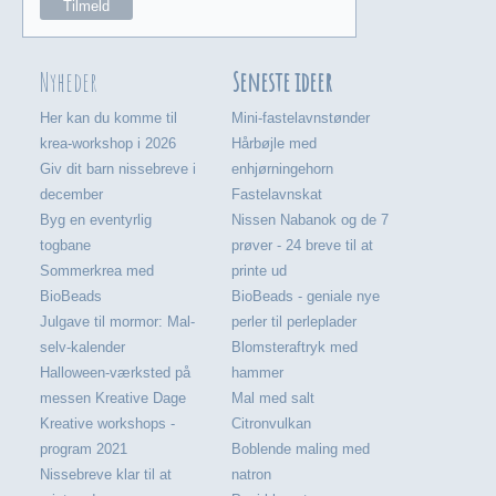
Nyheder
Seneste ideer
Her kan du komme til
Mini-fastelavnstønder
krea-workshop i 2026
Hårbøjle med
Giv dit barn nissebreve i
enhjørningehorn
december
Fastelavnskat
Byg en eventyrlig
Nissen Nabanok og de 7
togbane
prøver - 24 breve til at
Sommerkrea med
printe ud
BioBeads
BioBeads - geniale nye
Julgave til mormor: Mal-
perler til perleplader
selv-kalender
Blomsteraftryk med
Halloween-værksted på
hammer
messen Kreative Dage
Mal med salt
Kreative workshops -
Citronvulkan
program 2021
Boblende maling med
Nissebreve klar til at
natron