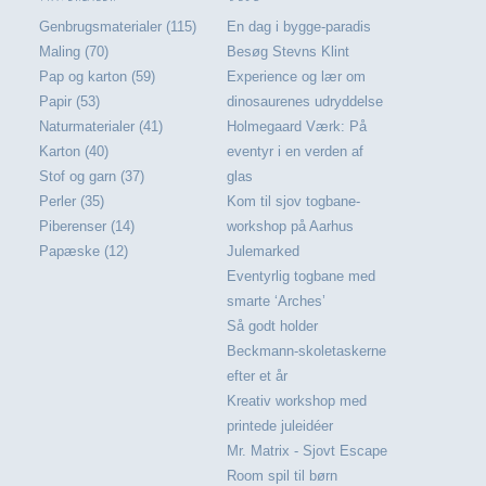
Genbrugsmaterialer (115)
En dag i bygge-paradis
Maling (70)
Besøg Stevns Klint
Pap og karton (59)
Experience og lær om
Papir (53)
dinosaurenes udryddelse
Naturmaterialer (41)
Holmegaard Værk: På
Karton (40)
eventyr i en verden af
Stof og garn (37)
glas
Perler (35)
Kom til sjov togbane-
Piberenser (14)
workshop på Aarhus
Papæske (12)
Julemarked
Eventyrlig togbane med
smarte ‘Arches’
Så godt holder
Beckmann-skoletaskerne
efter et år
Kreativ workshop med
printede juleidéer
Mr. Matrix - Sjovt Escape
Room spil til børn