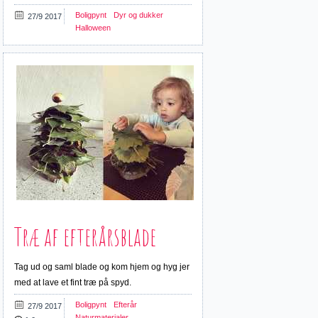
Boligpynt
Dyr og dukker
27/9 2017
Halloween
Træ af efterårsblade
Tag ud og saml blade og kom hjem og hyg jer
med at lave et fint træ på spyd.
Boligpynt
Efterår
27/9 2017
Naturmaterialer