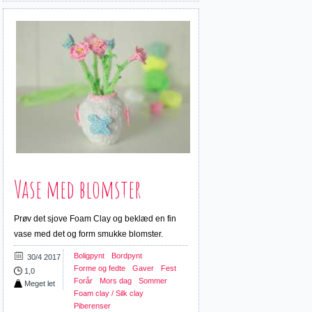
Vase med blomster
Prøv det sjove Foam Clay og beklæd en fin
vase med det og form smukke blomster.
Boligpynt
Bordpynt
30/4 2017
Forme og fedte
Gaver
Fest
1,0
Forår
Mors dag
Sommer
Meget let
Foam clay / Silk clay
Piberenser