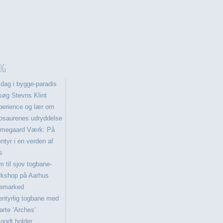
og
dag i bygge-paradis
øg Stevns Klint
perience og lær om
osaurenes udryddelse
lmegaard Værk: På
ntyr i en verden af
s
 til sjov togbane-
rkshop på Aarhus
lemarked
ntyrlig togbane med
rte ‘Arches’
godt holder