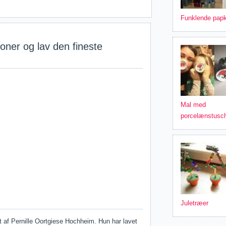
Funklende pap
loner og lav den fineste
Mal med
porcelænstusc
Juletræer
t af Pernille Oortgiese Hochheim. Hun har lavet