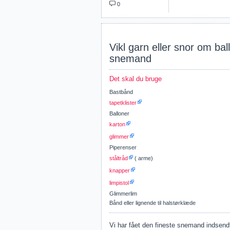
0
Vikl garn eller snor om bal
snemand
Det skal du bruge
Bastbånd
tapetklister
Balloner
karton
glimmer
Piperenser
ståltråd
( arme)
knapper
limpistol
Glimmerlim
Bånd eller lignende til halstørklæde
Vi har fået den fineste snemand indsend