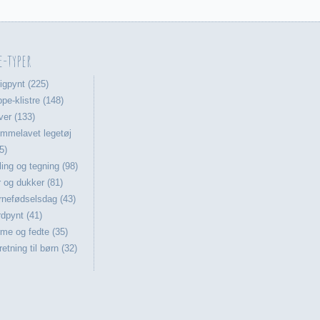
e-typer
igpynt (225)
ppe-klistre (148)
er (133)
mmelavet legetøj
5)
ing og tegning (98)
 og dukker (81)
nefødselsdag (43)
dpynt (41)
me og fedte (35)
retning til børn (32)