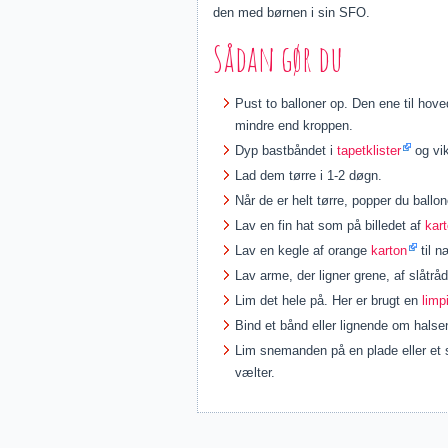
den med børnen i sin SFO.
Sådan gør du
Pust to balloner op. Den ene til hov
mindre end kroppen.
Dyp bastbåndet i
tapetklister
og vik
Lad dem tørre i 1-2 døgn.
Når de er helt tørre, popper du ballo
Lav en fin hat som på billedet af
kar
Lav en kegle af orange
karton
til n
Lav arme, der ligner grene, af slåtråd
Lim det hele på. Her er brugt en
limp
Bind et bånd eller lignende om halsen
Lim snemanden på en plade eller et
vælter.