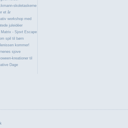
ckmann-skoletaskerne
er et år
eativ workshop med
ntede juleidéer
 Matrix - Sjovt Escape
m spil til børn
llenissen kommer!
rnenes sjove
loween-kreationer til
ative Dage
k