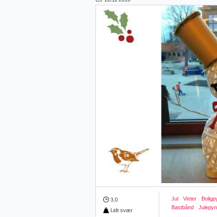
Jul
Vinter
Boligp
3,0
Bastbånd
Julepyn
Lidt svær