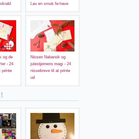
 skrald
Lav en smuk fe-have
k og de
Nissen Nabanok og
rter - 24
julestjernens magi - 24
t printe
nissebreve til at printe
ud
er