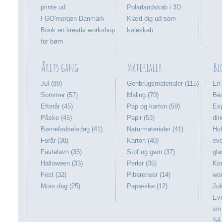
printe ud
Polarlandskab i 3D
I GO'morgen Danmark
Klæd dig ud som
Book en kreativ workshop
køleskab
for børn
Årets gang
Materialer
Bl
Jul (89)
Genbrugsmaterialer (115)
En 
Sommer (57)
Maling (70)
Bes
Efterår (45)
Pap og karton (59)
Ex
Påske (45)
Papir (53)
din
Børnefødselsdag (41)
Naturmaterialer (41)
Ho
Forår (38)
Karton (40)
eve
Fastelavn (35)
Stof og garn (37)
gla
Halloween (33)
Perler (35)
Kom
Fest (32)
Piberenser (14)
wo
Mors dag (25)
Papæske (12)
Ju
Eve
sma
Så 