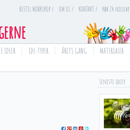
BESTIL WORKSHOP /
OM OS /
KONTAKT /
Køb 24 nissebr
gerne
E IDEER
IDE-TYPER
ÅRETS GANG
MATERIALER
Seneste ideer