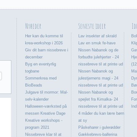
Nyheder
Seneste ideer
Id
Her kan du komme til
Lav insekter af skrald
Bol
krea-workshop i 2026
Lav en smuk fe-have
Kli
Giv dit barn nissebreve i
Nissen Nabanok og de
Gav
december
forbudte julehjerter - 24
Hje
Byg en eventyrlig
nissebreve til at printe ud
(12
togbane
Nissen Nabanok og
Mal
Sommerkrea med
julestjernens magi - 24
Dyr
BioBeads
nissebreve til at printe ud
Bør
Julgave til mormor: Mal-
Nissen Nabanok og
Bor
selv-kalender
spejlet fra Kimalka- 24
For
Halloween-værksted på
nissebreve til at printe ud
Ind
messen Kreative Dage
4 måder du kan lære børn
Kreative workshops -
at sy
program 2021
Påskeharer i gulerødder
Nissebreve klar til at
Gækkebrevs-ballerina