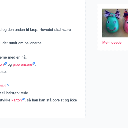
ed og den anden til krop. Hovedet skal være
Mel-hoveder
l det rundt om ballonerne.
nerne med en nål.
ton
og
piberensere
.
æse.
istol
.
 til halstørklæde.
 stykke
karton
, så han kan stå oprejst og ikke