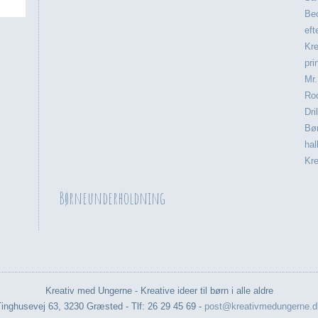
Be
eft
Kr
pri
Mr.
Roo
Dri
Bø
hal
Kre
Børneunderholdning
Kreativ med Ungerne - Kreative ideer til børn i alle aldre
Tinghusevej 63, 3230 Græsted - Tlf: 26 29 45 69 -
post@kreativmedungerne.d