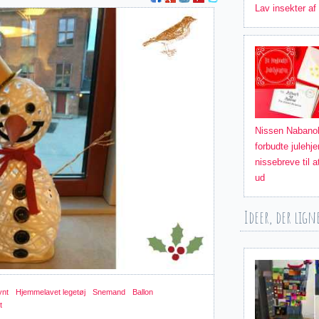
Lav insekter af
Nissen Nabano
forbudte julehje
nissebreve til a
ud
Ideer, der lign
ynt
Hjemmelavet legetøj
Snemand
Ballon
t