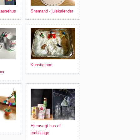
kassehus
Snemand - julekalender
Kunstig sne
her
Hjemsøgt hus af
emballage