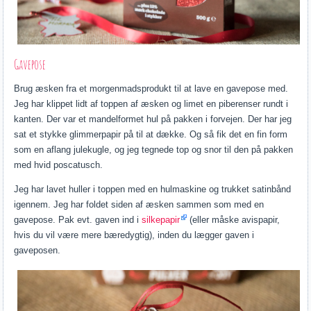
Gavepose
Brug æsken fra et morgenmadsprodukt til at lave en gavepose med.
Jeg har klippet lidt af toppen af æsken og limet en piberenser rundt i
kanten. Der var et mandelformet hul på pakken i forvejen. Der har jeg
sat et stykke glimmerpapir på til at dække. Og så fik det en fin form
som en aflang julekugle, og jeg tegnede top og snor til den på pakken
med hvid poscatusch.
Jeg har lavet huller i toppen med en hulmaskine og trukket satinbånd
igennem. Jeg har foldet siden af æsken sammen som med en
gavepose. Pak evt. gaven ind i
silkepapir
(eller måske avispapir,
hvis du vil være mere bæredygtig), inden du lægger gaven i
gaveposen.