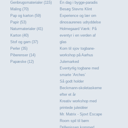
Genbrugsmaterialer (115)
En dag i bygge-paradis
Maling (70)
Besøg Stevns Klint
Pap og karton (59)
Experience og lær om
Papir (53)
dinosaurenes udryddelse
Naturmaterialer (41)
Holmegaard Værk: På
Karton (40)
eventyr i en verden af
Stof og garn (37)
glas
Perler (35)
Kom til sjov togbane-
Piberenser (14)
workshop på Aarhus
Papæske (12)
Julemarked
Eventyrlig togbane med
smarte ‘Arches’
Så godt holder
Beckmann-skoletaskerne
efter et år
Kreativ workshop med
printede juleidéer
Mr. Matrix - Sjovt Escape
Room spil til børn
Drillenissen kommer!