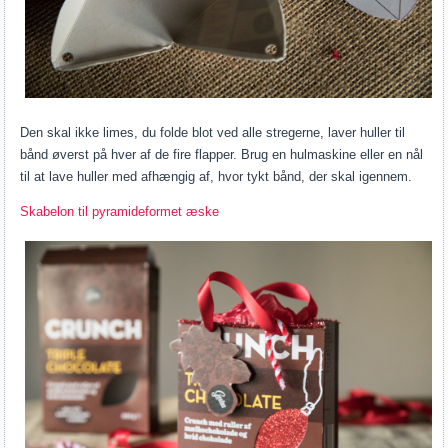
Den skal ikke limes, du folde blot ved alle stregerne, laver huller til
bånd øverst på hver af de fire flapper. Brug en hulmaskine eller en nål
til at lave huller med afhængig af, hvor tykt bånd, der skal igennem.
Skabelon til pyramideformet æske