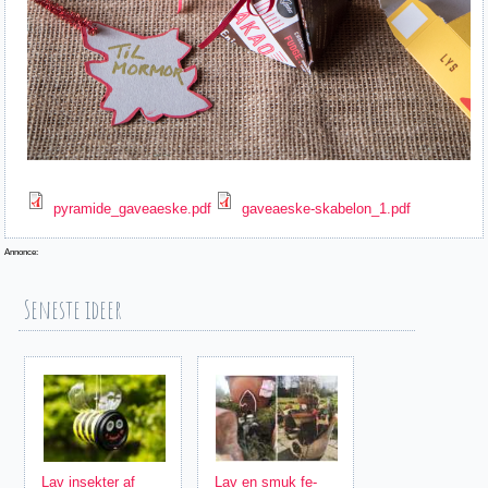
pyramide_gaveaeske.pdf
gaveaeske-skabelon_1.pdf
Annonce:
Seneste ideer
Lav insekter af
Lav en smuk fe-