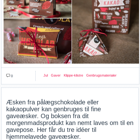
Jul
Gaver
Klippe-klistre
Genbrugsmaterialer
0
Æsken fra pålægschokolade eller
kakaopulver kan genbruges til fine
gaveæsker. Og boksen fra dit
morgenmadsprodukt kan nemt laves om til en
gavepose. Her får du tre idéer til
hjemmelavede gaveæsker.