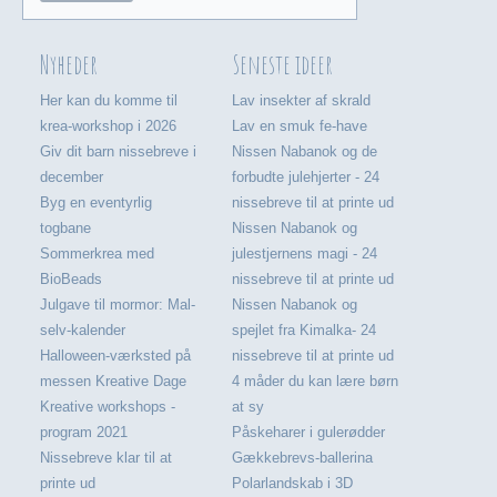
Nyheder
Seneste ideer
Her kan du komme til
Lav insekter af skrald
krea-workshop i 2026
Lav en smuk fe-have
Giv dit barn nissebreve i
Nissen Nabanok og de
december
forbudte julehjerter - 24
Byg en eventyrlig
nissebreve til at printe ud
togbane
Nissen Nabanok og
Sommerkrea med
julestjernens magi - 24
BioBeads
nissebreve til at printe ud
Julgave til mormor: Mal-
Nissen Nabanok og
selv-kalender
spejlet fra Kimalka- 24
Halloween-værksted på
nissebreve til at printe ud
messen Kreative Dage
4 måder du kan lære børn
Kreative workshops -
at sy
program 2021
Påskeharer i gulerødder
Nissebreve klar til at
Gækkebrevs-ballerina
printe ud
Polarlandskab i 3D