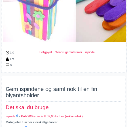
Boligpynt
Genbrugsmaterialer
ispinde
1,0
Let
0
Gem ispindene og saml nok til en fin
blyantsholder
Det skal du bruge
ispinde
-
Køb 200 ispinde til 37,95 kr. her (reklamelink)
Maling eller tuscher i forskellige farver