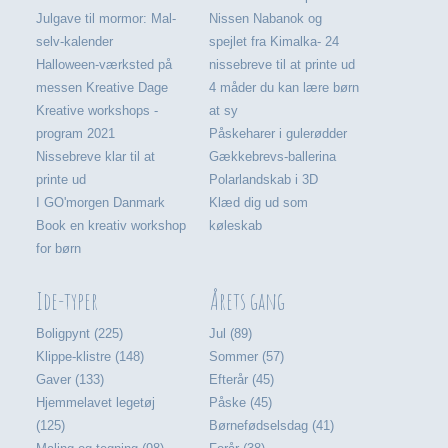
Julgave til mormor: Mal-
Nissen Nabanok og
selv-kalender
spejlet fra Kimalka- 24
Halloween-værksted på
nissebreve til at printe ud
messen Kreative Dage
4 måder du kan lære børn
Kreative workshops -
at sy
program 2021
Påskeharer i gulerødder
Nissebreve klar til at
Gækkebrevs-ballerina
printe ud
Polarlandskab i 3D
I GO'morgen Danmark
Klæd dig ud som
Book en kreativ workshop
køleskab
for børn
Ide-typer
Årets gang
Boligpynt (225)
Jul (89)
Klippe-klistre (148)
Sommer (57)
Gaver (133)
Efterår (45)
Hjemmelavet legetøj
Påske (45)
(125)
Børnefødselsdag (41)