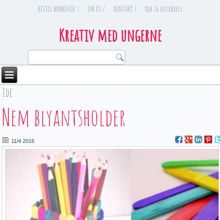
BESTIL WORKSHOP /
OM OS /
KONTAKT /
Køb 24 nissebreve
Kreativ med ungerne
Ide
You are here
Nem blyantsholder
11/4 2016