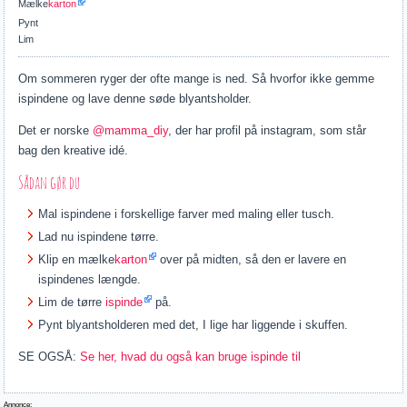
Mælke
karton
Pynt
Lim
Om sommeren ryger der ofte mange is ned. Så hvorfor ikke gemme
ispindene og lave denne søde blyantsholder.
Det er norske
@mamma_diy
, der har profil på instagram, som står
bag den kreative idé.
Sådan gør du
Mal ispindene i forskellige farver med maling eller tusch.
Lad nu ispindene tørre.
Klip en mælke
karton
over på midten, så den er lavere en
ispindenes længde.
Lim de tørre
ispinde
på.
Pynt blyantsholderen med det, I lige har liggende i skuffen.
SE OGSÅ:
Se her, hvad du også kan bruge ispinde til
Annonce: