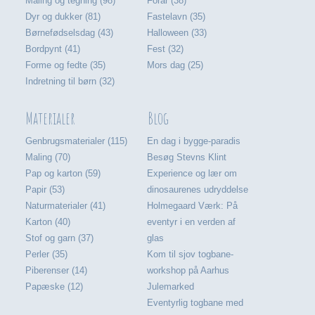
Maling og tegning (98)
Forår (38)
Dyr og dukker (81)
Fastelavn (35)
Børnefødselsdag (43)
Halloween (33)
Bordpynt (41)
Fest (32)
Forme og fedte (35)
Mors dag (25)
Indretning til børn (32)
Materialer
Blog
Genbrugsmaterialer (115)
En dag i bygge-paradis
Maling (70)
Besøg Stevns Klint
Pap og karton (59)
Experience og lær om
Papir (53)
dinosaurenes udryddelse
Naturmaterialer (41)
Holmegaard Værk: På
Karton (40)
eventyr i en verden af
Stof og garn (37)
glas
Perler (35)
Kom til sjov togbane-
Piberenser (14)
workshop på Aarhus
Papæske (12)
Julemarked
Eventyrlig togbane med