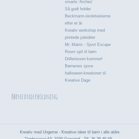
smarte ‘Arches’
Så godt holder
Beckmann-skoletaskerne
efter et år
Kreativ workshop med
printede juleidéer
Mr. Matrix - Sjovt Escape
Room spil til børn
Drillenissen kommer!
Børnenes sjove
halloween-kreationer til
Kreative Dage
Børneunderholdning
Kreativ med Ungerne - Kreative ideer til børn i alle aldre
Tinghusevej 63, 3230 Græsted - Tlf: 26 29 45 69 -