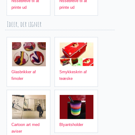
nissebreve til at
nissebreve til at
printe ud
printe ud
Ideer, der ligner
Glasbrikker af
Smykkeskrin af
fimoler
teæske
Cartoon art med
Blyantsholder
aviser