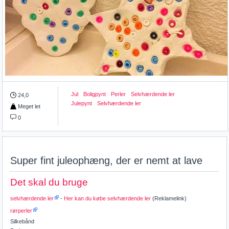
Jul
Boligpynt
Perler
Selvhærdende ler
24,0
Julepynt
Selvhærdende ler
Meget let
0
Super fint juleophæng, der er nemt at lave
Det skal du bruge
selvhærdende ler
-
Her kan du købe selvhærdende ler
(Reklamelink)
rørperler
Silkebånd