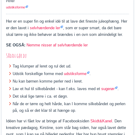
Perler
udstiksforme
Her er en super fin og enkel idé til at lave det fineste juleophæng. Her
er den lavet i
selvhærdende ler
, som er super smart, da det bare
skal tørre og ikke behøver at brændes i en ovn som almindeligt ler.
SE OGSÅ:
Nemme nisser af selvhærdende ler
Sådan gør du
Tag klumper af leret og rul det ud.
Udstik forskellige forme med
udstiksforme
.
Nu kan børnen komme perler ned i leret.
Lav et hul til silkebåndet - kan f.eks. laves med et
sugerør
.
Det skal lige tørre i ca. et døgn.
Når de er tørre og helt hårde, kan I komme silkebåndet og perlen
på, og så er det klar til at hænge op.
Idéen har vi fået lov at bringe af Facebooksiden
Skidt&Kanel
. Den
kreative pædagog, Kirstine, som står bag siden, har også lavet dette
pynt, som I kan se på billedet nedenfor. Her har hun brugt stempler i