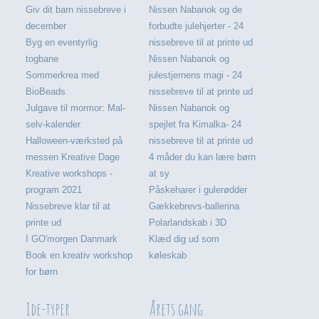
Giv dit barn nissebreve i
Nissen Nabanok og de
december
forbudte julehjerter - 24
Byg en eventyrlig
nissebreve til at printe ud
togbane
Nissen Nabanok og
Sommerkrea med
julestjernens magi - 24
BioBeads
nissebreve til at printe ud
Julgave til mormor: Mal-
Nissen Nabanok og
selv-kalender
spejlet fra Kimalka- 24
Halloween-værksted på
nissebreve til at printe ud
messen Kreative Dage
4 måder du kan lære børn
Kreative workshops -
at sy
program 2021
Påskeharer i gulerødder
Nissebreve klar til at
Gækkebrevs-ballerina
printe ud
Polarlandskab i 3D
I GO'morgen Danmark
Klæd dig ud som
Book en kreativ workshop
køleskab
for børn
Ide-typer
Årets gang