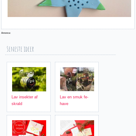
Annonce:
Seneste ideer
Lav insekter af
Lav en smuk fe-
skrald
have