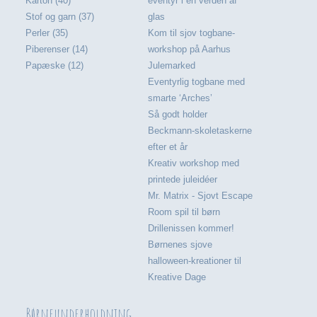
Karton (40)
eventyr i en verden af
Stof og garn (37)
glas
Perler (35)
Kom til sjov togbane-
Piberenser (14)
workshop på Aarhus
Papæske (12)
Julemarked
Eventyrlig togbane med
smarte ‘Arches’
Så godt holder
Beckmann-skoletaskerne
efter et år
Kreativ workshop med
printede juleidéer
Mr. Matrix - Sjovt Escape
Room spil til børn
Drillenissen kommer!
Børnenes sjove
halloween-kreationer til
Kreative Dage
Børneunderholdning