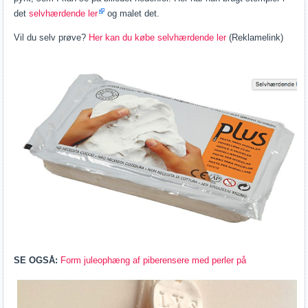
det
selvhærdende ler
og malet det.
Vil du selv prøve?
Her kan du købe selvhærdende ler
(Reklamelink)
SE OGSÅ:
Form juleophæng af piberensere med perler på