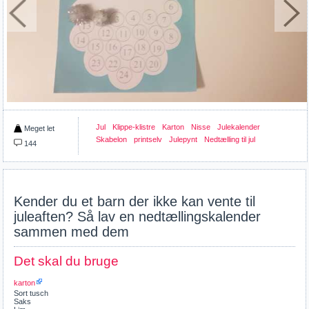
Jul
Klippe-klistre
Karton
Nisse
Julekalender
Meget let
Skabelon
printselv
Julepynt
Nedtælling til jul
144
Kender du et barn der ikke kan vente til
juleaften? Så lav en nedtællingskalender
sammen med dem
Det skal du bruge
karton
Sort tusch
Saks