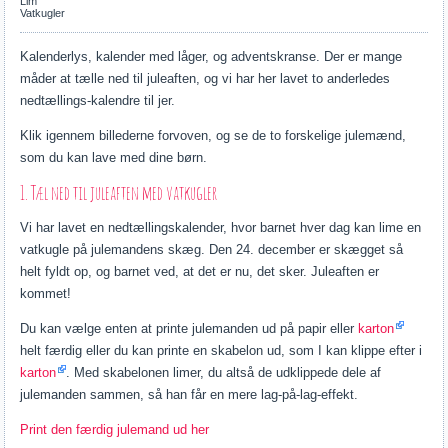
Lim
Vatkugler
Kalenderlys, kalender med låger, og adventskranse. Der er mange
måder at tælle ned til juleaften, og vi har her lavet to anderledes
nedtællings-kalendre til jer.
Klik igennem billederne forvoven, og se de to forskelige julemænd,
som du kan lave med dine børn.
1. Tæl ned til juleaften med vatkugler
Vi har lavet en nedtællingskalender, hvor barnet hver dag kan lime en
vatkugle på julemandens skæg. Den 24. december er skægget så
helt fyldt op, og barnet ved, at det er nu, det sker. Juleaften er
kommet!
Du kan vælge enten at printe julemanden ud på papir eller
karton
helt færdig eller du kan printe en skabelon ud, som I kan klippe efter i
karton
. Med skabelonen limer, du altså de udklippede dele af
julemanden sammen, så han får en mere lag-på-lag-effekt.
Print den færdig julemand ud her