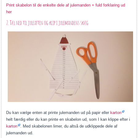
Print skabelon til de enkelte dele af julemanden + fuld forklaring ud
her
2. Tæl ned til juleaften og klip i julemandens skæg
Du kan vælge enten at printe julemanden ud på papir eller
karton
helt færdig eller du kan printe en skabelon ud, som I kan klippe efter i
karton
. Med skabelonen limer, du altså de udklippede dele af
julemanden ud.