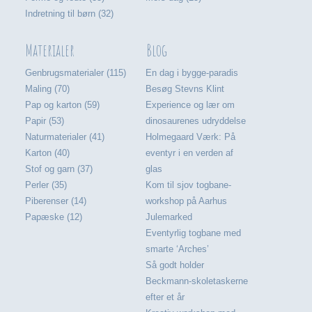
Indretning til børn (32)
Materialer
Blog
Genbrugsmaterialer (115)
En dag i bygge-paradis
Maling (70)
Besøg Stevns Klint
Pap og karton (59)
Experience og lær om
Papir (53)
dinosaurenes udryddelse
Naturmaterialer (41)
Holmegaard Værk: På
Karton (40)
eventyr i en verden af
Stof og garn (37)
glas
Perler (35)
Kom til sjov togbane-
Piberenser (14)
workshop på Aarhus
Papæske (12)
Julemarked
Eventyrlig togbane med
smarte ‘Arches’
Så godt holder
Beckmann-skoletaskerne
efter et år