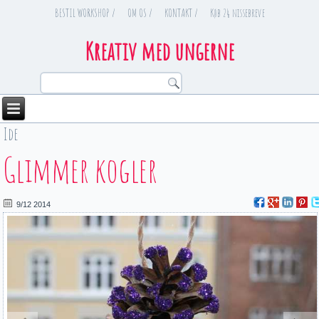
BESTIL WORKSHOP /
OM OS /
KONTAKT /
Køb 24 nissebreve
Kreativ med ungerne
Ide
You are here
Glimmer kogler
9/12 2014