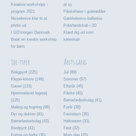
Kreative workshops -
at sy
program 2021
Påskeharer i gulerødder
Nissebreve klar til at
Gækkebrevs-ballerina
printe ud
Polarlandskab i 3D
I GO'morgen Danmark
Klæd dig ud som
Book en kreativ workshop
køleskab
for børn
Ide-typer
Årets gang
Boligpynt (225)
Jul (89)
Klippe-klistre (148)
Sommer (57)
Gaver (133)
Efterår (45)
Hjemmelavet legetøj
Påske (45)
(125)
Børnefødselsdag (41)
Maling og tegning (98)
Forår (38)
Dyr og dukker (81)
Fastelavn (35)
Børnefødselsdag (43)
Halloween (33)
Bordpynt (41)
Fest (32)
Forme og fedte (35)
Mors dag (25)