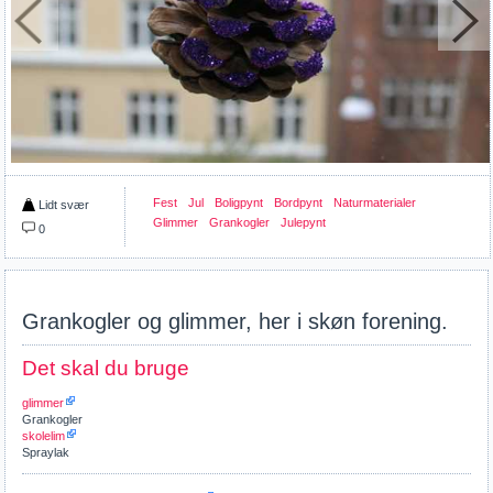
Fest
Jul
Boligpynt
Bordpynt
Naturmaterialer
Lidt svær
Glimmer
Grankogler
Julepynt
0
Grankogler og glimmer, her i skøn forening.
Det skal du bruge
glimmer
Grankogler
skolelim
Spraylak