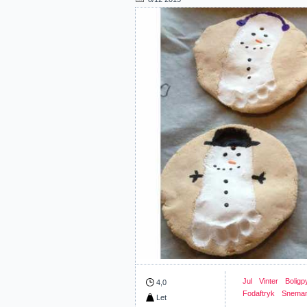
Jul
Vinter
Boligp
4,0
Fodaftryk
Snema
Let