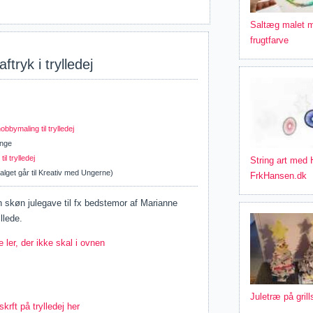
Saltæg malet 
frugtfarve
ryk i trylledej
bbymaling til trylledej
ænge
l trylledej
String art med
 salget går til Kreativ med Ungerne)
FrkHansen.dk
en skøn julegave til fx bedstemor af Marianne
llede.
ler, der ikke skal i ovnen
Juletræ på gril
skrft på trylledej her