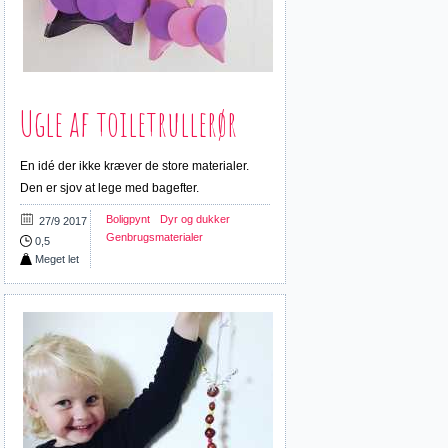
Ugle af toiletrullerør
En idé der ikke kræver de store materialer.
Den er sjov at lege med bagefter.
Boligpynt
Dyr og dukker
27/9 2017
Genbrugsmaterialer
0,5
Meget let