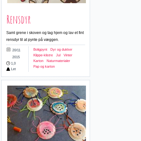
Rensdyr
Saml grene i skoven og tag hjem og lav et fint
rensdyr til at pynte på væggen.
Boligpynt
Dyr og dukker
20/11
Klippe-klistre
Jul
Vinter
2015
Karton
Naturmaterialer
1,0
Pap og karton
Let