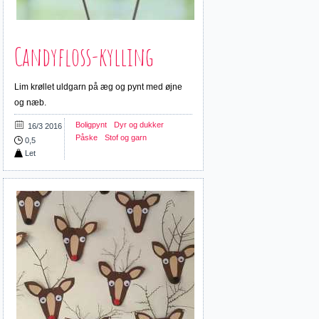
Candyfloss-kylling
Lim krøllet uldgarn på æg og pynt med øjne
og næb.
Boligpynt
Dyr og dukker
16/3 2016
Påske
Stof og garn
0,5
Let