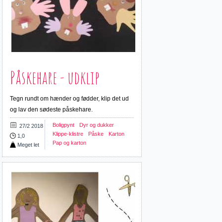
Påskehare - udklip
Tegn rundt om hænder og fødder, klip det ud
og lav den sødeste påskehare.
Boligpynt
Dyr og dukker
27/2 2018
Klippe-klistre
Påske
Karton
1,0
Pap og karton
Meget let