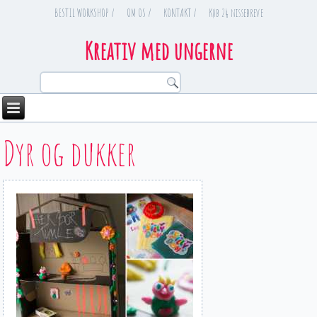
BESTIL WORKSHOP /
OM OS /
KONTAKT /
Køb 24 nissebreve
Kreativ med ungerne
Dyr og dukker