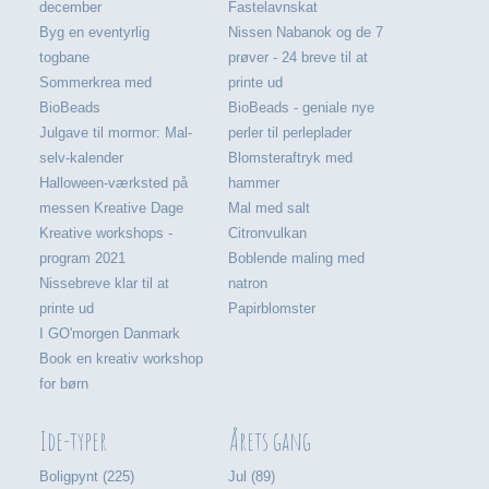
december
Fastelavnskat
Byg en eventyrlig
Nissen Nabanok og de 7
togbane
prøver - 24 breve til at
Sommerkrea med
printe ud
BioBeads
BioBeads - geniale nye
Julgave til mormor: Mal-
perler til perleplader
selv-kalender
Blomsteraftryk med
Halloween-værksted på
hammer
messen Kreative Dage
Mal med salt
Kreative workshops -
Citronvulkan
program 2021
Boblende maling med
Nissebreve klar til at
natron
printe ud
Papirblomster
I GO'morgen Danmark
Book en kreativ workshop
for børn
Ide-typer
Årets gang
Boligpynt (225)
Jul (89)