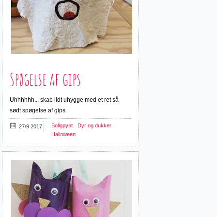
Spøgelse af gips
Uhhhhhh... skab lidt uhygge med et ret så
sødt spøgelse af gips.
Boligpynt
Dyr og dukker
27/9 2017
Halloween