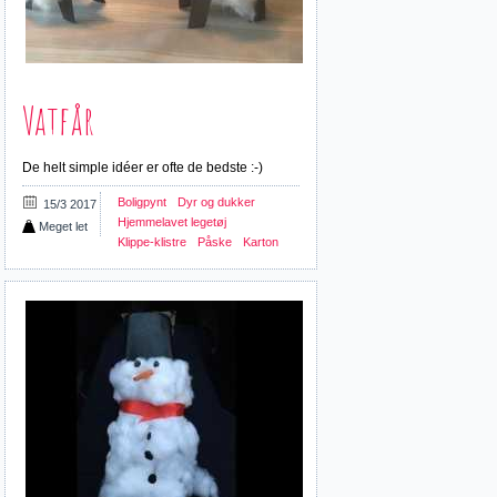
Vatfår
De helt simple idéer er ofte de bedste :-)
Boligpynt
Dyr og dukker
15/3 2017
Hjemmelavet legetøj
Meget let
Klippe-klistre
Påske
Karton