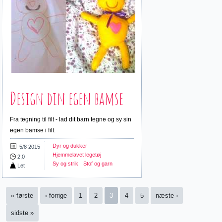
Design din egen bamse
Fra tegning til filt - lad dit barn tegne og sy sin
egen bamse i filt.
Dyr og dukker
5/8 2015
Hjemmelavet legetøj
2,0
Sy og strik
Stof og garn
Let
Sider
« første
‹ forrige
1
2
3
4
5
næste ›
sidste »