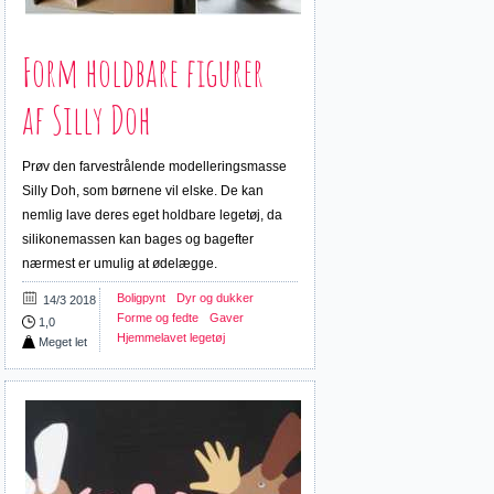
Form holdbare figurer
af Silly Doh
Prøv den farvestrålende modelleringsmasse
Silly Doh, som børnene vil elske. De kan
nemlig lave deres eget holdbare legetøj, da
silikonemassen kan bages og bagefter
nærmest er umulig at ødelægge.
Boligpynt
Dyr og dukker
14/3 2018
Forme og fedte
Gaver
1,0
Hjemmelavet legetøj
Meget let