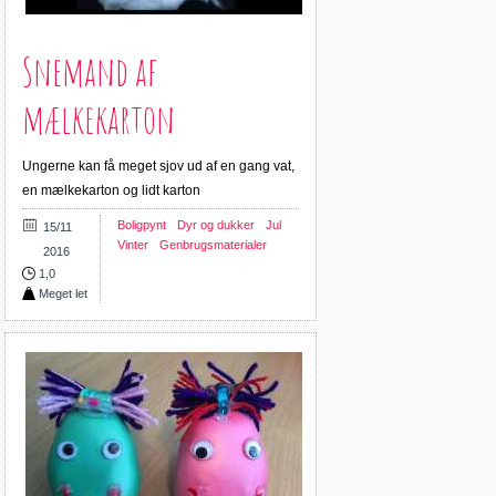
Snemand af
mælkekarton
Ungerne kan få meget sjov ud af en gang vat,
en mælkekarton og lidt karton
Boligpynt
Dyr og dukker
Jul
15/11
Vinter
Genbrugsmaterialer
2016
1,0
Meget let