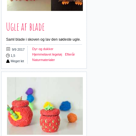
Ugle af blade
Saml blade i skoven og lav den sødeste ugle.
Dyr og dukker
9/9 2017
Hjemmelavet legetøj
Efterår
1,5
Naturmaterialer
Meget let