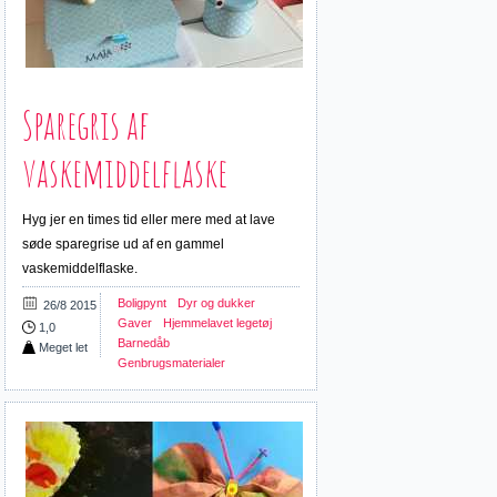
Sparegris af
vaskemiddelflaske
Hyg jer en times tid eller mere med at lave
søde sparegrise ud af en gammel
vaskemiddelflaske.
Boligpynt
Dyr og dukker
26/8 2015
Gaver
Hjemmelavet legetøj
1,0
Barnedåb
Meget let
Genbrugsmaterialer