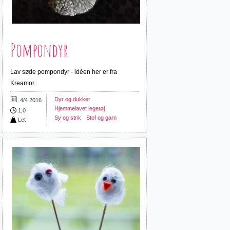
Pompondyr
Lav søde pompondyr - idéen her er fra
Kreamor.
Dyr og dukker
4/4 2016
Hjemmelavet legetøj
1,0
Sy og strik
Stof og garn
Let