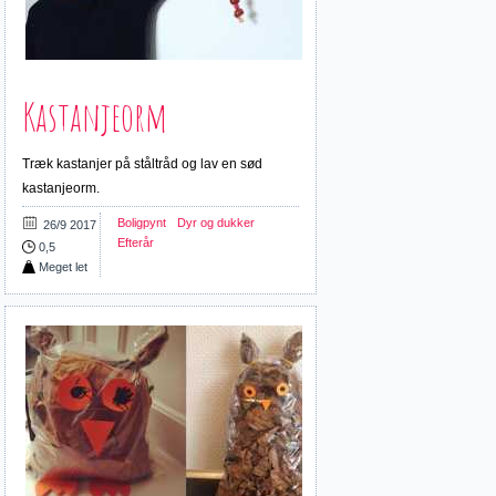
Kastanjeorm
Træk kastanjer på ståltråd og lav en sød
kastanjeorm.
Boligpynt
Dyr og dukker
26/9 2017
Efterår
0,5
Meget let