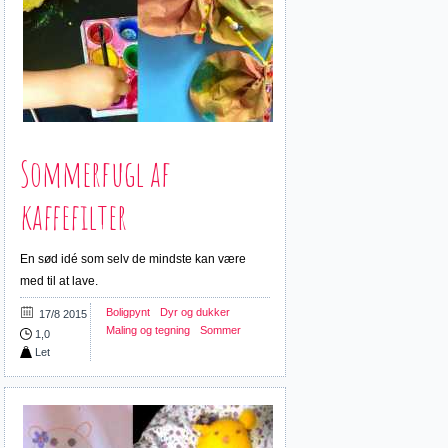
Sommerfugl af
kaffefilter
En sød idé som selv de mindste kan være
med til at lave.
Boligpynt
Dyr og dukker
17/8 2015
Maling og tegning
Sommer
1,0
Let