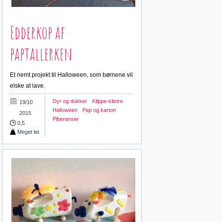
Edderkop af
paptallerken
Et nemt projekt til Halloween, som børnene vil
elske at lave.
Dyr og dukker
Klippe-klistre
19/10
Halloween
Pap og karton
2015
Piberenser
0,5
Meget let