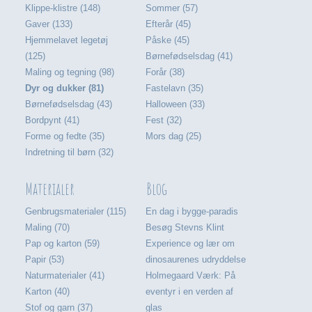
Klippe-klistre (148)
Sommer (57)
Gaver (133)
Efterår (45)
Hjemmelavet legetøj
Påske (45)
(125)
Børnefødselsdag (41)
Maling og tegning (98)
Forår (38)
Dyr og dukker (81)
Fastelavn (35)
Børnefødselsdag (43)
Halloween (33)
Bordpynt (41)
Fest (32)
Forme og fedte (35)
Mors dag (25)
Indretning til børn (32)
Materialer
Blog
Genbrugsmaterialer (115)
En dag i bygge-paradis
Maling (70)
Besøg Stevns Klint
Pap og karton (59)
Experience og lær om
Papir (53)
dinosaurenes udryddelse
Naturmaterialer (41)
Holmegaard Værk: På
Karton (40)
eventyr i en verden af
Stof og garn (37)
glas