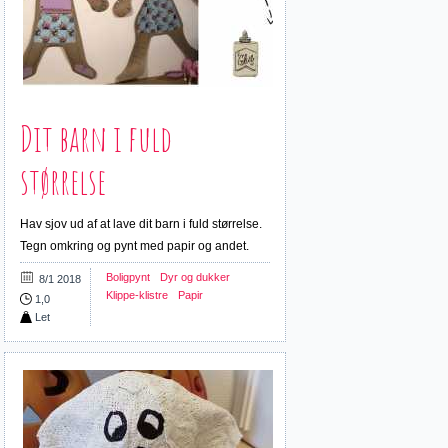
Dit barn i fuld
størrelse
Hav sjov ud af at lave dit barn i fuld størrelse.
Tegn omkring og pynt med papir og andet.
Boligpynt
Dyr og dukker
8/1 2018
Klippe-klistre
Papir
1,0
Let