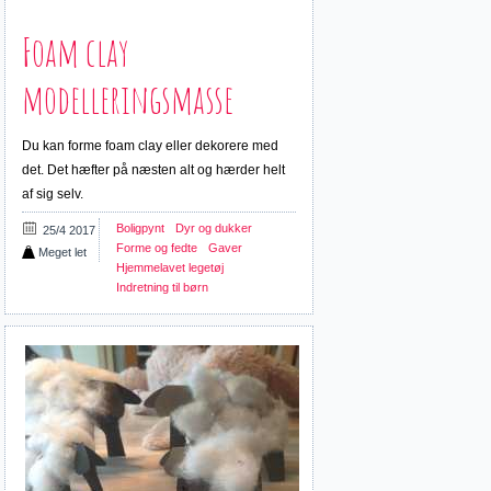
Foam clay
modelleringsmasse
Du kan forme foam clay eller dekorere med
det. Det hæfter på næsten alt og hærder helt
af sig selv.
Boligpynt
Dyr og dukker
25/4 2017
Forme og fedte
Gaver
Meget let
Hjemmelavet legetøj
Indretning til børn