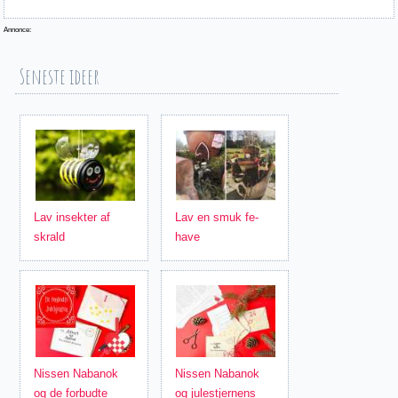
Annonce:
Seneste ideer
Lav insekter af
Lav en smuk fe-
skrald
have
Nissen Nabanok
Nissen Nabanok
og de forbudte
og julestjernens