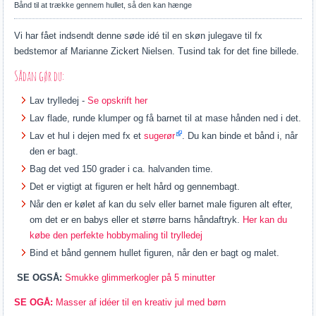
Bånd til at trække gennem hullet, så den kan hænge
Vi har fået indsendt denne søde idé til en skøn julegave til fx
bedstemor af Marianne Zickert Nielsen. Tusind tak for det fine billede.
Sådan gør du:
Lav trylledej -
Se opskrift her
Lav flade, runde klumper og få barnet til at mase hånden ned i det.
Lav et hul i dejen med fx et
sugerør
. Du kan binde et bånd i, når
den er bagt.
Bag det ved 150 grader i ca. halvanden time.
Det er vigtigt at figuren er helt hård og gennembagt.
Når den er kølet af kan du selv eller barnet male figuren alt efter,
om det er en babys eller et større barns håndaftryk.
Her kan du
købe den perfekte hobbymaling til trylledej
Bind et bånd gennem hullet figuren, når den er bagt og malet.
SE OGSÅ:
Smukke glimmerkogler på 5 minutter
SE OGÅ:
Masser af idéer til en kreativ jul med børn