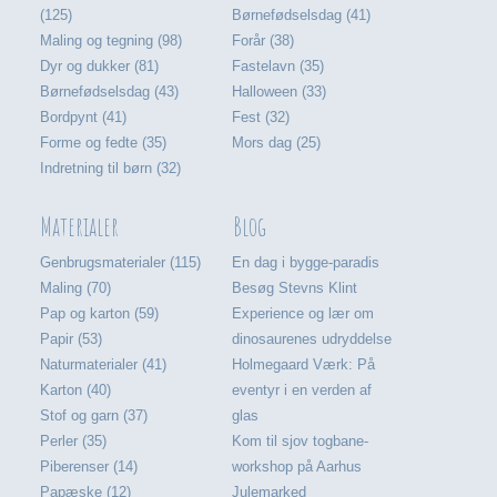
(125)
Børnefødselsdag (41)
Maling og tegning (98)
Forår (38)
Dyr og dukker (81)
Fastelavn (35)
Børnefødselsdag (43)
Halloween (33)
Bordpynt (41)
Fest (32)
Forme og fedte (35)
Mors dag (25)
Indretning til børn (32)
Materialer
Blog
Genbrugsmaterialer (115)
En dag i bygge-paradis
Maling (70)
Besøg Stevns Klint
Pap og karton (59)
Experience og lær om
Papir (53)
dinosaurenes udryddelse
Naturmaterialer (41)
Holmegaard Værk: På
Karton (40)
eventyr i en verden af
Stof og garn (37)
glas
Perler (35)
Kom til sjov togbane-
Piberenser (14)
workshop på Aarhus
Papæske (12)
Julemarked