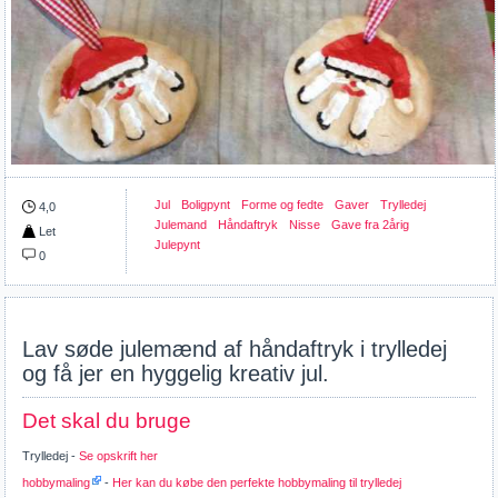
Jul
Boligpynt
Forme og fedte
Gaver
Trylledej
4,0
Julemand
Håndaftryk
Nisse
Gave fra 2årig
Let
Julepynt
0
Lav søde julemænd af håndaftryk i trylledej
og få jer en hyggelig kreativ jul.
Det skal du bruge
Trylledej -
Se opskrift her
hobbymaling
-
Her kan du købe den perfekte hobbymaling til trylledej