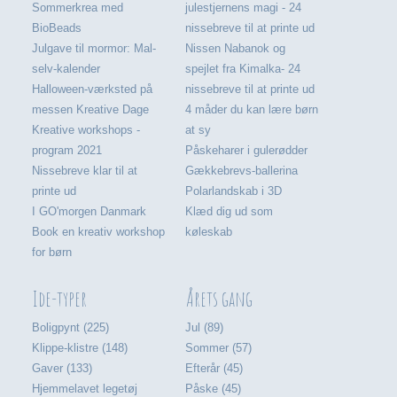
Sommerkrea med
julestjernens magi - 24
BioBeads
nissebreve til at printe ud
Julgave til mormor: Mal-
Nissen Nabanok og
selv-kalender
spejlet fra Kimalka- 24
Halloween-værksted på
nissebreve til at printe ud
messen Kreative Dage
4 måder du kan lære børn
Kreative workshops -
at sy
program 2021
Påskeharer i gulerødder
Nissebreve klar til at
Gækkebrevs-ballerina
printe ud
Polarlandskab i 3D
I GO'morgen Danmark
Klæd dig ud som
Book en kreativ workshop
køleskab
for børn
Ide-typer
Årets gang
Boligpynt (225)
Jul (89)
Klippe-klistre (148)
Sommer (57)
Gaver (133)
Efterår (45)
Hjemmelavet legetøj
Påske (45)