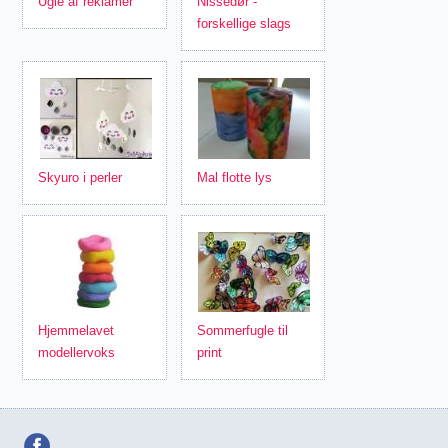
Ugle af reklamer
Nissedør -
forskellige slags
Skyuro i perler
Mal flotte lys
Hjemmelavet
Sommerfugle til
modellervoks
print