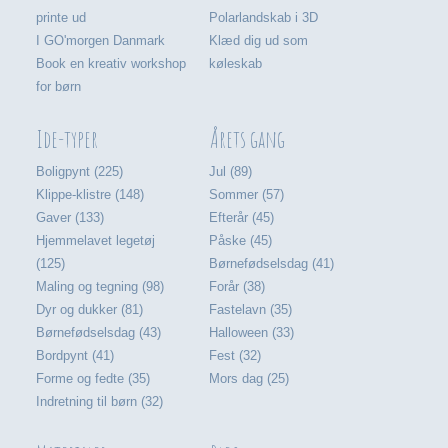
printe ud
Polarlandskab i 3D
I GO'morgen Danmark
Klæd dig ud som
Book en kreativ workshop
køleskab
for børn
Ide-typer
Årets gang
Boligpynt (225)
Jul (89)
Klippe-klistre (148)
Sommer (57)
Gaver (133)
Efterår (45)
Hjemmelavet legetøj
Påske (45)
(125)
Børnefødselsdag (41)
Maling og tegning (98)
Forår (38)
Dyr og dukker (81)
Fastelavn (35)
Børnefødselsdag (43)
Halloween (33)
Bordpynt (41)
Fest (32)
Forme og fedte (35)
Mors dag (25)
Indretning til børn (32)