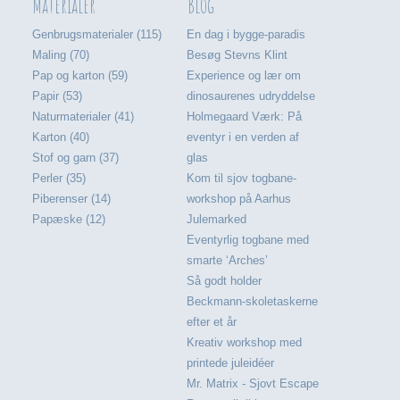
Materialer
Blog
Genbrugsmaterialer (115)
En dag i bygge-paradis
Maling (70)
Besøg Stevns Klint
Pap og karton (59)
Experience og lær om
Papir (53)
dinosaurenes udryddelse
Naturmaterialer (41)
Holmegaard Værk: På
Karton (40)
eventyr i en verden af
Stof og garn (37)
glas
Perler (35)
Kom til sjov togbane-
Piberenser (14)
workshop på Aarhus
Papæske (12)
Julemarked
Eventyrlig togbane med
smarte ‘Arches’
Så godt holder
Beckmann-skoletaskerne
efter et år
Kreativ workshop med
printede juleidéer
Mr. Matrix - Sjovt Escape