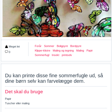
Forår
Sommer
Boligpynt
Bordpynt
Meget let
Klippe-klistre
Maling og tegning
Maling
Papir
0
Sommerfugl
Insekt
printselv
Du kan printe disse fine sommerfugle ud, så
dine børn selv kan farvelægge dem.
Det skal du bruge
Papir
Tuscher eller maling