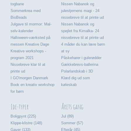
togbane
Nissen Nabanok og
Sommerkrea med
julestjernens magi - 24
BioBeads
nissebreve til at printe ud
Julgave til mormor: Mal-
Nissen Nabanok og
selv-kalender
spejlet fra Kimalka- 24
Halloween-værksted på
nissebreve til at printe ud
messen Kreative Dage
4 måder du kan lære børn
Kreative workshops -
at sy
program 2021
Påskeharer i gulerødder
Nissebreve klar til at
Gækkebrevs-ballerina
printe ud
Polarlandskab i 3D
I GO'morgen Danmark
Klæd dig ud som
Book en kreativ workshop
køleskab
for børn
Ide-typer
Årets gang
Boligpynt (225)
Jul (89)
Klippe-klistre (148)
Sommer (57)
Gaver (133)
Efterår (45)