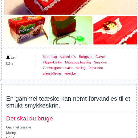
Mors dag
Valentine's
Boligpynt
Gaver
Let
Klippe-klistre
Maling og tegning
Smykker
0
Genbrugsmaterialer
Maling
Papæske
glansbilleder
teæske
En gammel teæske kan nemt forvandles til et
smukt smykkeskrin.
Det skal du bruge
Gammel teæske
Maling