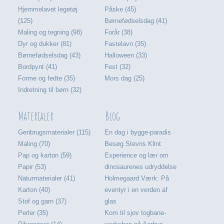
Hjemmelavet legetøj
Påske (45)
(125)
Børnefødselsdag (41)
Maling og tegning (98)
Forår (38)
Dyr og dukker (81)
Fastelavn (35)
Børnefødselsdag (43)
Halloween (33)
Bordpynt (41)
Fest (32)
Forme og fedte (35)
Mors dag (25)
Indretning til børn (32)
Materialer
Blog
Genbrugsmaterialer (115)
En dag i bygge-paradis
Maling (70)
Besøg Stevns Klint
Pap og karton (59)
Experience og lær om
Papir (53)
dinosaurenes udryddelse
Naturmaterialer (41)
Holmegaard Værk: På
Karton (40)
eventyr i en verden af
Stof og garn (37)
glas
Perler (35)
Kom til sjov togbane-