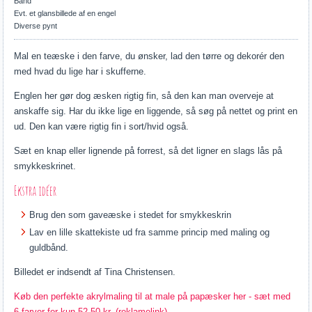
Bånd
Evt. et glansbillede af en engel
Diverse pynt
Mal en teæske i den farve, du ønsker, lad den tørre og dekorér den
med hvad du lige har i skufferne.
Englen her gør dog æsken rigtig fin, så den kan man overveje at
anskaffe sig. Har du ikke lige en liggende, så søg på nettet og print en
ud. Den kan være rigtig fin i sort/hvid også.
Sæt en knap eller lignende på forrest, så det ligner en slags lås på
smykkeskrinet.
Ekstra idéer
Brug den som gaveæske i stedet for smykkeskrin
Lav en lille skattekiste ud fra samme princip med maling og
guldbånd.
Billedet er indsendt af Tina Christensen.
Køb den perfekte akrylmaling til at male på papæsker her - sæt med
6 farver for kun 52,50 kr. (reklamelink)