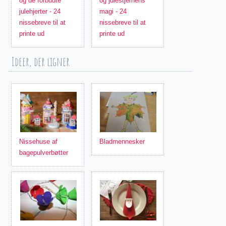
og de forbudte
og julestjernens
julehjerter - 24
magi - 24
nissebreve til at
nissebreve til at
printe ud
printe ud
Ideer, der ligner
Nissehuse af
Bladmennesker
bagepulverbøtter