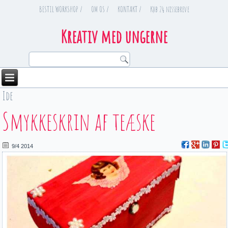
BESTIL WORKSHOP /
OM OS /
KONTAKT /
Køb 24 nissebreve
Kreativ med ungerne
Ide
You are here
Smykkeskrin af teæske
9/4 2014