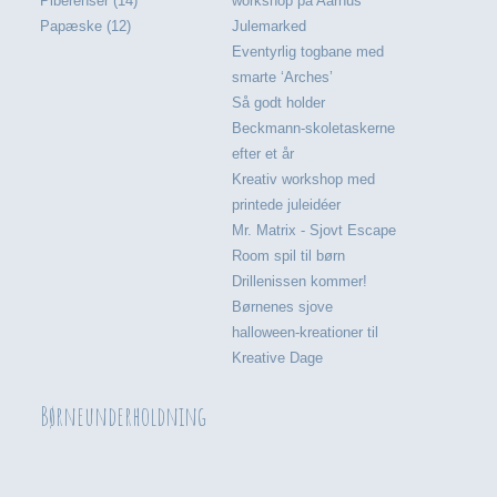
Piberenser (14)
workshop på Aarhus
Papæske (12)
Julemarked
Eventyrlig togbane med
smarte ‘Arches’
Så godt holder
Beckmann-skoletaskerne
efter et år
Kreativ workshop med
printede juleidéer
Mr. Matrix - Sjovt Escape
Room spil til børn
Drillenissen kommer!
Børnenes sjove
halloween-kreationer til
Kreative Dage
Børneunderholdning