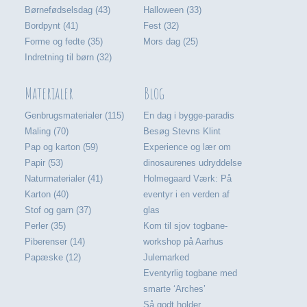
Børnefødselsdag (43)
Halloween (33)
Bordpynt (41)
Fest (32)
Forme og fedte (35)
Mors dag (25)
Indretning til børn (32)
Materialer
Blog
Genbrugsmaterialer (115)
En dag i bygge-paradis
Maling (70)
Besøg Stevns Klint
Pap og karton (59)
Experience og lær om
Papir (53)
dinosaurenes udryddelse
Naturmaterialer (41)
Holmegaard Værk: På
Karton (40)
eventyr i en verden af
Stof og garn (37)
glas
Perler (35)
Kom til sjov togbane-
Piberenser (14)
workshop på Aarhus
Papæske (12)
Julemarked
Eventyrlig togbane med
smarte ‘Arches’
Så godt holder