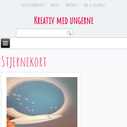
BESTIL WORKSHOP /
OM OS /
KONTAKT /
Køb 24 nissebreve
Kreativ med ungerne
You are here
Stjernekort