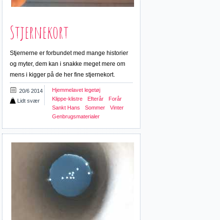
Stjernekort
Stjernerne er forbundet med mange historier
og myter, dem kan i snakke meget mere om
mens i kigger på de her fine stjernekort.
Hjemmelavet legetøj
20/6 2014
Klippe-klistre
Efterår
Forår
Lidt svær
Sankt Hans
Sommer
Vinter
Genbrugsmaterialer