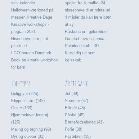
selv-kalender
spejlet fra Kimalka- 24
Halloween-værksted på
nissebreve til at printe ud
messen Kreative Dage
4 måder du kan lære børn
Kreative workshops -
at sy
program 2021
Påskeharer i gulerødder
Nissebreve klar til at
Gækkebrevs-ballerina
printe ud
Polarlandskab i 3D
I GO'morgen Danmark
Klæd dig ud som
Book en kreativ workshop
køleskab
for børn
Ide-typer
Årets gang
Boligpynt (225)
Jul (89)
Klippe-klistre (148)
Sommer (57)
Gaver (133)
Efterår (45)
Hjemmelavet legetøj
Påske (45)
(125)
Børnefødselsdag (41)
Maling og tegning (98)
Forår (38)
Dyr og dukker (81)
Fastelavn (35)