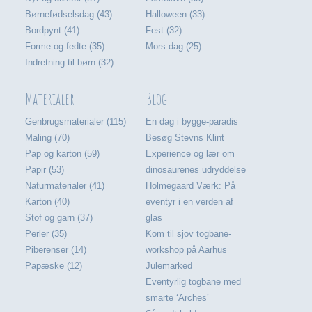
Børnefødselsdag (43)
Halloween (33)
Bordpynt (41)
Fest (32)
Forme og fedte (35)
Mors dag (25)
Indretning til børn (32)
Materialer
Blog
Genbrugsmaterialer (115)
En dag i bygge-paradis
Maling (70)
Besøg Stevns Klint
Pap og karton (59)
Experience og lær om
Papir (53)
dinosaurenes udryddelse
Naturmaterialer (41)
Holmegaard Værk: På
Karton (40)
eventyr i en verden af
Stof og garn (37)
glas
Perler (35)
Kom til sjov togbane-
Piberenser (14)
workshop på Aarhus
Papæske (12)
Julemarked
Eventyrlig togbane med
smarte ‘Arches’