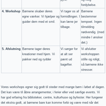
fordybelse.
4. Workshop
Børnene skaber deres
Vi tager os af
Børnene
egne værker. Vi hjælper og
formidlingen. I
bestemmer
guider dem med et smil.
kan læne jer
tempoet. Ingen
tilbage.
tilmelding
nødvendig. (med
mindre I ønsker
det.)
5. Afslutning
Børnene tager deres
Vi sørger for
Vi afslutter
kreationer med hjem. Vi
at alt ser
workshoppen
pakker ned og rydder
pænt ud
stille og roligt,
bagefter.
så børnene ikke
stresser.
Vores workshops egner sig godt til steder med mange børn i løbet af dagen.
Det kan være til åbne arrangementer, i ferier eller ved særlige events. Vi
har god erfaring fra biblioteker, centre, kulturhuse og byfester. Her fungerer
det ekstra godt, at børnene bare kan komme forbi og være med når det