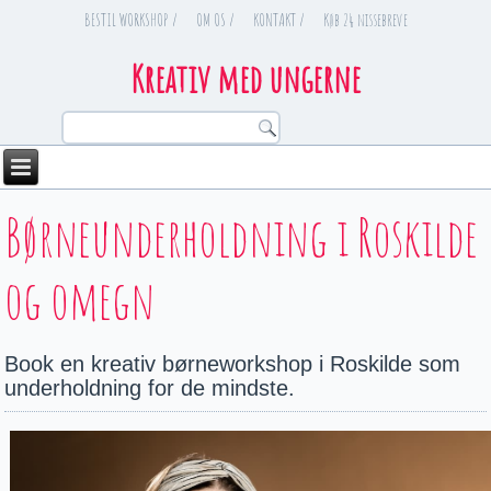
BESTIL WORKSHOP /
OM OS /
KONTAKT /
Køb 24 nissebreve
Kreativ med ungerne
You are here
Børneunderholdning i Roskilde
og omegn
Book en kreativ børneworkshop i Roskilde som
underholdning for de mindste.