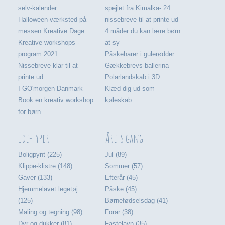
selv-kalender
spejlet fra Kimalka- 24
Halloween-værksted på
nissebreve til at printe ud
messen Kreative Dage
4 måder du kan lære børn
Kreative workshops -
at sy
program 2021
Påskeharer i gulerødder
Nissebreve klar til at
Gækkebrevs-ballerina
printe ud
Polarlandskab i 3D
I GO'morgen Danmark
Klæd dig ud som
Book en kreativ workshop
køleskab
for børn
Ide-typer
Årets gang
Boligpynt (225)
Jul (89)
Klippe-klistre (148)
Sommer (57)
Gaver (133)
Efterår (45)
Hjemmelavet legetøj
Påske (45)
(125)
Børnefødselsdag (41)
Maling og tegning (98)
Forår (38)
Dyr og dukker (81)
Fastelavn (35)