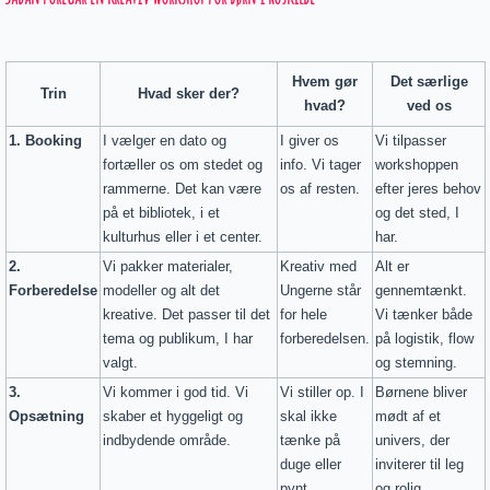
Hvem gør
Det særlige
Trin
Hvad sker der?
hvad?
ved os
1. Booking
I vælger en dato og
I giver os
Vi tilpasser
fortæller os om stedet og
info. Vi tager
workshoppen
rammerne. Det kan være
os af resten.
efter jeres behov
på et bibliotek, i et
og det sted, I
kulturhus eller i et center.
har.
2.
Vi pakker materialer,
Kreativ med
Alt er
Forberedelse
modeller og alt det
Ungerne står
gennemtænkt.
kreative. Det passer til det
for hele
Vi tænker både
tema og publikum, I har
forberedelsen.
på logistik, flow
valgt.
og stemning.
3.
Vi kommer i god tid. Vi
Vi stiller op. I
Børnene bliver
Opsætning
skaber et hyggeligt og
skal ikke
mødt af et
indbydende område.
tænke på
univers, der
duge eller
inviterer til leg
pynt.
og rolig