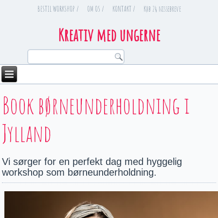
BESTIL WORKSHOP /
OM OS /
KONTAKT /
Køb 24 nissebreve
Kreativ med ungerne
You are here
Book børneunderholdning i
Jylland
Vi sørger for en perfekt dag med hyggelig
workshop som børneunderholdning.