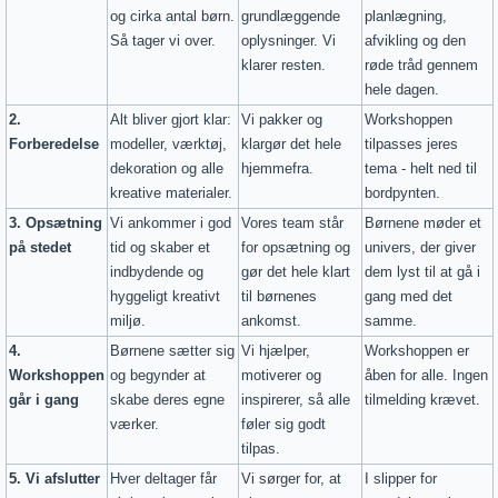
og cirka antal børn.
grundlæggende
planlægning,
Så tager vi over.
oplysninger. Vi
afvikling og den
klarer resten.
røde tråd gennem
hele dagen.
2.
Alt bliver gjort klar:
Vi pakker og
Workshoppen
Forberedelse
modeller, værktøj,
klargør det hele
tilpasses jeres
dekoration og alle
hjemmefra.
tema - helt ned til
kreative materialer.
bordpynten.
3. Opsætning
Vi ankommer i god
Vores team står
Børnene møder et
på stedet
tid og skaber et
for opsætning og
univers, der giver
indbydende og
gør det hele klart
dem lyst til at gå i
hyggeligt kreativt
til børnenes
gang med det
miljø.
ankomst.
samme.
4.
Børnene sætter sig
Vi hjælper,
Workshoppen er
Workshoppen
og begynder at
motiverer og
åben for alle. Ingen
går i gang
skabe deres egne
inspirerer, så alle
tilmelding krævet.
værker.
føler sig godt
tilpas.
5. Vi afslutter
Hver deltager får
Vi sørger for, at
I slipper for