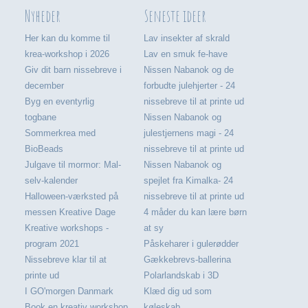
Nyheder
Seneste ideer
Her kan du komme til
Lav insekter af skrald
krea-workshop i 2026
Lav en smuk fe-have
Giv dit barn nissebreve i
Nissen Nabanok og de
december
forbudte julehjerter - 24
Byg en eventyrlig
nissebreve til at printe ud
togbane
Nissen Nabanok og
Sommerkrea med
julestjernens magi - 24
BioBeads
nissebreve til at printe ud
Julgave til mormor: Mal-
Nissen Nabanok og
selv-kalender
spejlet fra Kimalka- 24
Halloween-værksted på
nissebreve til at printe ud
messen Kreative Dage
4 måder du kan lære børn
Kreative workshops -
at sy
program 2021
Påskeharer i gulerødder
Nissebreve klar til at
Gækkebrevs-ballerina
printe ud
Polarlandskab i 3D
I GO'morgen Danmark
Klæd dig ud som
Book en kreativ workshop
køleskab