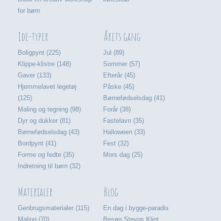
for børn
Ide-typer
Årets gang
Boligpynt (225)
Jul (89)
Klippe-klistre (148)
Sommer (57)
Gaver (133)
Efterår (45)
Hjemmelavet legetøj
Påske (45)
(125)
Børnefødselsdag (41)
Maling og tegning (98)
Forår (38)
Dyr og dukker (81)
Fastelavn (35)
Børnefødselsdag (43)
Halloween (33)
Bordpynt (41)
Fest (32)
Forme og fedte (35)
Mors dag (25)
Indretning til børn (32)
Materialer
Blog
Genbrugsmaterialer (115)
En dag i bygge-paradis
Maling (70)
Besøg Stevns Klint