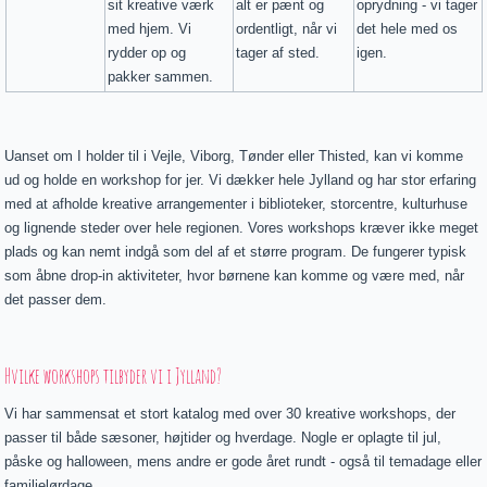
sit kreative værk
alt er pænt og
oprydning - vi tager
med hjem. Vi
ordentligt, når vi
det hele med os
rydder op og
tager af sted.
igen.
pakker sammen.
Uanset om I holder til i Vejle, Viborg, Tønder eller Thisted, kan vi komme
ud og holde en workshop for jer. Vi dækker hele Jylland og har stor erfaring
med at afholde kreative arrangementer i biblioteker, storcentre, kulturhuse
og lignende steder over hele regionen. Vores workshops kræver ikke meget
plads og kan nemt indgå som del af et større program. De fungerer typisk
som åbne drop-in aktiviteter, hvor børnene kan komme og være med, når
det passer dem.
Hvilke workshops tilbyder vi i Jylland?
Vi har sammensat et stort katalog med over 30 kreative workshops, der
passer til både sæsoner, højtider og hverdage. Nogle er oplagte til jul,
påske og halloween, mens andre er gode året rundt - også til temadage eller
familielørdage.