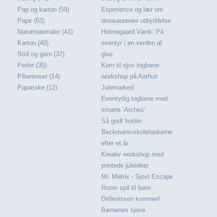
Pap og karton (59)
Experience og lær om
Papir (53)
dinosaurenes udryddelse
Naturmaterialer (41)
Holmegaard Værk: På
Karton (40)
eventyr i en verden af
Stof og garn (37)
glas
Perler (35)
Kom til sjov togbane-
Piberenser (14)
workshop på Aarhus
Papæske (12)
Julemarked
Eventyrlig togbane med
smarte ‘Arches’
Så godt holder
Beckmann-skoletaskerne
efter et år
Kreativ workshop med
printede juleidéer
Mr. Matrix - Sjovt Escape
Room spil til børn
Drillenissen kommer!
Børnenes sjove