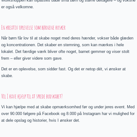
Workshoppen kan tilpasses både små børn og større deltagere – og voksne
er også velkomne.
En kreativ oplevelse som børnene husker
Når børn får lov til at skabe noget med deres hænder, vokser både glæden
og koncentrationen. Det skaber en stemning, som kan mærkes i hele
lokalet. Det færdige værk bliver ofte noget, barnet gemmer og viser stolt
frem – eller giver videre som gave.
Det er en oplevelse, som sidder fast. Og det er netop dét, vi ønsker at
skabe.
Vil I have hjælp til at sprede budskabet?
Vi kan hjælpe med at skabe opmærksomhed før og under jeres event. Med
over 90.000 følgere på Facebook og 8.000 på Instagram har vi mulighed for
at dele opslag og historier, hvis I ønsker det.