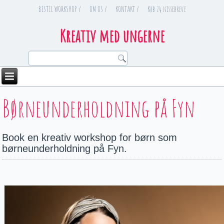
BESTIL WORKSHOP /
OM OS /
KONTAKT /
Køb 24 nissebreve
Kreativ med ungerne
You are here
Børneunderholdning på Fyn
Book en kreativ workshop for børn som
børneunderholdning på Fyn.