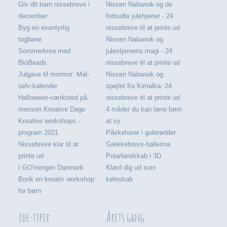
Giv dit barn nissebreve i
Nissen Nabanok og de
december
forbudte julehjerter - 24
Byg en eventyrlig
nissebreve til at printe ud
togbane
Nissen Nabanok og
Sommerkrea med
julestjernens magi - 24
BioBeads
nissebreve til at printe ud
Julgave til mormor: Mal-
Nissen Nabanok og
selv-kalender
spejlet fra Kimalka- 24
Halloween-værksted på
nissebreve til at printe ud
messen Kreative Dage
4 måder du kan lære børn
Kreative workshops -
at sy
program 2021
Påskeharer i gulerødder
Nissebreve klar til at
Gækkebrevs-ballerina
printe ud
Polarlandskab i 3D
I GO'morgen Danmark
Klæd dig ud som
Book en kreativ workshop
køleskab
for børn
Ide-typer
Årets gang