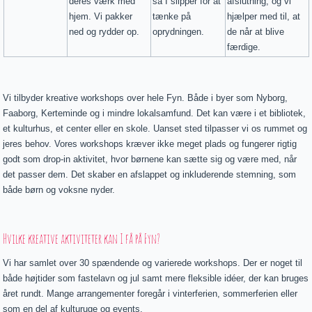
deres værk med
så I slipper for at
afslutning, og vi
hjem. Vi pakker
tænke på
hjælper med til, at
ned og rydder op.
oprydningen.
de når at blive
færdige.
Vi tilbyder kreative workshops over hele Fyn. Både i byer som Nyborg,
Faaborg, Kerteminde og i mindre lokalsamfund. Det kan være i et bibliotek,
et kulturhus, et center eller en skole. Uanset sted tilpasser vi os rummet og
jeres behov. Vores workshops kræver ikke meget plads og fungerer rigtig
godt som drop-in aktivitet, hvor børnene kan sætte sig og være med, når
det passer dem. Det skaber en afslappet og inkluderende stemning, som
både børn og voksne nyder.
Hvilke kreative aktiviteter kan I få på Fyn?
Vi har samlet over 30 spændende og varierede workshops. Der er noget til
både højtider som fastelavn og jul samt mere fleksible idéer, der kan bruges
året rundt. Mange arrangementer foregår i vinterferien, sommerferien eller
som en del af kulturuge og events.