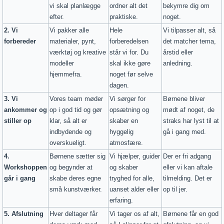
vi skal planlægge
ordner alt det
bekymre dig om
efter.
praktiske.
noget.
2. Vi
Vi pakker alle
Hele
Vi tilpasser alt, så
forbereder
materialer, pynt,
forberedelsen
det matcher tema,
værktøj og kreative
står vi for. Du
årstid eller
modeller
skal ikke gøre
anledning.
hjemmefra.
noget før selve
dagen.
3. Vi
Vores team møder
Vi sørger for
Børnene bliver
ankommer og
op i god tid og gør
opsætning og
mødt af noget, de
stiller op
klar, så alt er
skaber en
straks har lyst til at
indbydende og
hyggelig
gå i gang med.
overskueligt.
atmosfære.
4.
Børnene sætter sig
Vi hjælper, guider
Der er fri adgang
Workshoppen
og begynder at
og skaber
eller vi kan aftale
går i gang
skabe deres egne
tryghed for alle,
tilmelding. Det er
små kunstværker.
uanset alder eller
op til jer.
erfaring.
5. Afslutning
Hver deltager får
Vi tager os af alt,
Børnene får en god