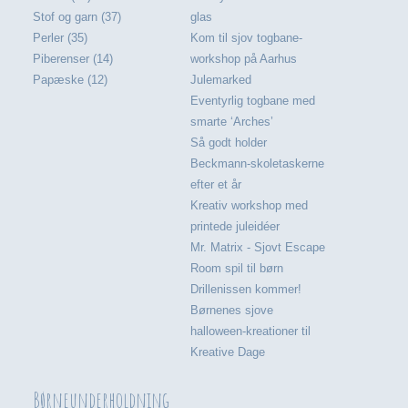
Stof og garn (37)
glas
Perler (35)
Kom til sjov togbane-
Piberenser (14)
workshop på Aarhus
Papæske (12)
Julemarked
Eventyrlig togbane med
smarte ‘Arches’
Så godt holder
Beckmann-skoletaskerne
efter et år
Kreativ workshop med
printede juleidéer
Mr. Matrix - Sjovt Escape
Room spil til børn
Drillenissen kommer!
Børnenes sjove
halloween-kreationer til
Kreative Dage
Børneunderholdning