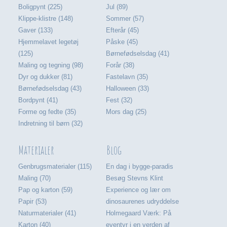
Boligpynt (225)
Jul (89)
Klippe-klistre (148)
Sommer (57)
Gaver (133)
Efterår (45)
Hjemmelavet legetøj
Påske (45)
(125)
Børnefødselsdag (41)
Maling og tegning (98)
Forår (38)
Dyr og dukker (81)
Fastelavn (35)
Børnefødselsdag (43)
Halloween (33)
Bordpynt (41)
Fest (32)
Forme og fedte (35)
Mors dag (25)
Indretning til børn (32)
Materialer
Blog
Genbrugsmaterialer (115)
En dag i bygge-paradis
Maling (70)
Besøg Stevns Klint
Pap og karton (59)
Experience og lær om
Papir (53)
dinosaurenes udryddelse
Naturmaterialer (41)
Holmegaard Værk: På
Karton (40)
eventyr i en verden af