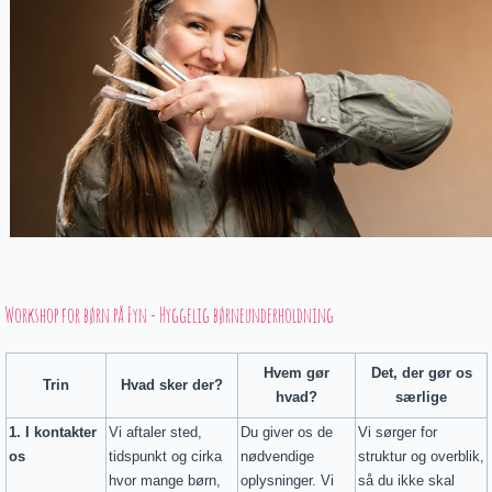
Workshop for børn på Fyn - Hyggelig børneunderholdning
Hvem gør
Det, der gør os
Trin
Hvad sker der?
hvad?
særlige
1. I kontakter
Vi aftaler sted,
Du giver os de
Vi sørger for
os
tidspunkt og cirka
nødvendige
struktur og overblik,
hvor mange børn,
oplysninger. Vi
så du ikke skal