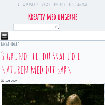
BESTIL WORKSHOP /
OM OS /
KONTAKT /
Køb 24 nissebreve
Kreativ med ungerne
Blogindlæg
You are here
3 grunde til du skal ud i
naturen med dit barn
19/5 2020
-