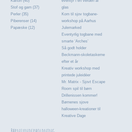
Karton (40)
eventyr i en verden af
Stof og garn (37)
glas
Perler (35)
Kom til sjov togbane-
Piberenser (14)
workshop på Aarhus
Papæske (12)
Julemarked
Eventyrlig togbane med
smarte ‘Arches’
Så godt holder
Beckmann-skoletaskerne
efter et år
Kreativ workshop med
printede juleidéer
Mr. Matrix - Sjovt Escape
Room spil til børn
Drillenissen kommer!
Børnenes sjove
halloween-kreationer til
Kreative Dage
Børneunderholdning