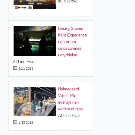
28/2 2026
Besøg Stevns
Klint Experience
og lær om
dinosaurenes
udryddelse
Af
Line Hvid
18/1 2023
Holmegaard
Værk: På
eventyr i en
verden af glas
Af
Line Hvid
7/12 2022