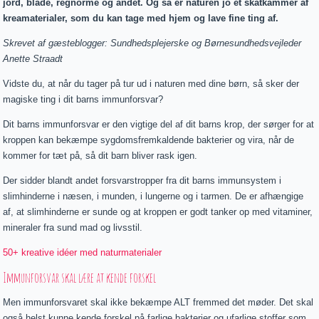
jord, blade, regnorme og andet. Og så er naturen jo et skatkammer af
kreamaterialer, som du kan tage med hjem og lave fine ting af.
Skrevet af gæsteblogger: Sundhedsplejerske og Børnesundhedsvejleder
Anette Straadt
Vidste du, at når du tager på tur ud i naturen med dine børn, så sker der
magiske ting i dit barns immunforsvar?
Dit barns immunforsvar er den vigtige del af dit barns krop, der sørger for at
kroppen kan bekæmpe sygdomsfremkaldende bakterier og vira, når de
kommer for tæt på, så dit barn bliver rask igen.
Der sidder blandt andet forsvarstropper fra dit barns immunsystem i
slimhinderne i næsen, i munden, i lungerne og i tarmen. De er afhængige
af, at slimhinderne er sunde og at kroppen er godt tanker op med vitaminer,
mineraler fra sund mad og livsstil.
50+ kreative idéer med naturmaterialer
Immunforsvar skal lære at kende forskel
Men immunforsvaret skal ikke bekæmpe ALT fremmed det møder. Det skal
også helst kunne kende forskel på farlige bakterier og ufarlige stoffer som