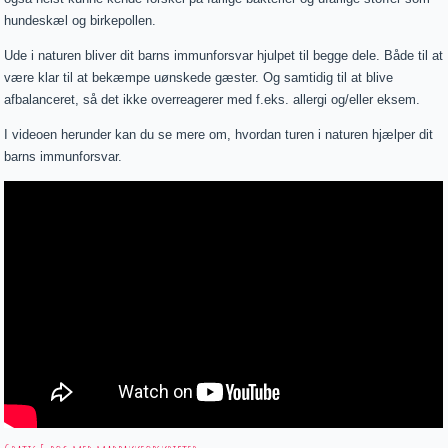
hundeskæl og birkepollen.
Ude i naturen bliver dit barns immunforsvar hjulpet til begge dele. Både til at
være klar til at bekæmpe uønskede gæster. Og samtidig til at blive
afbalanceret, så det ikke overreagerer med f.eks. allergi og/eller eksem.
I videoen herunder kan du se mere om, hvordan turen i naturen hjælper dit
barns immunforsvar.