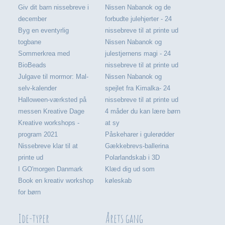
Giv dit barn nissebreve i
Nissen Nabanok og de
december
forbudte julehjerter - 24
Byg en eventyrlig
nissebreve til at printe ud
togbane
Nissen Nabanok og
Sommerkrea med
julestjernens magi - 24
BioBeads
nissebreve til at printe ud
Julgave til mormor: Mal-
Nissen Nabanok og
selv-kalender
spejlet fra Kimalka- 24
Halloween-værksted på
nissebreve til at printe ud
messen Kreative Dage
4 måder du kan lære børn
Kreative workshops -
at sy
program 2021
Påskeharer i gulerødder
Nissebreve klar til at
Gækkebrevs-ballerina
printe ud
Polarlandskab i 3D
I GO'morgen Danmark
Klæd dig ud som
Book en kreativ workshop
køleskab
for børn
Ide-typer
Årets gang