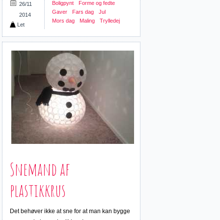
Boligpynt
Forme og fedte
26/11
Gaver
Fars dag
Jul
2014
Mors dag
Maling
Trylledej
Let
Snemand af
plastikkrus
Det behøver ikke at sne for at man kan bygge