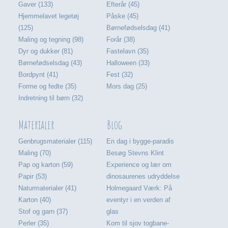
Gaver (133)
Efterår (45)
Hjemmelavet legetøj
Påske (45)
(125)
Børnefødselsdag (41)
Maling og tegning (98)
Forår (38)
Dyr og dukker (81)
Fastelavn (35)
Børnefødselsdag (43)
Halloween (33)
Bordpynt (41)
Fest (32)
Forme og fedte (35)
Mors dag (25)
Indretning til børn (32)
Materialer
Blog
Genbrugsmaterialer (115)
En dag i bygge-paradis
Maling (70)
Besøg Stevns Klint
Pap og karton (59)
Experience og lær om
Papir (53)
dinosaurenes udryddelse
Naturmaterialer (41)
Holmegaard Værk: På
Karton (40)
eventyr i en verden af
Stof og garn (37)
glas
Perler (35)
Kom til sjov togbane-