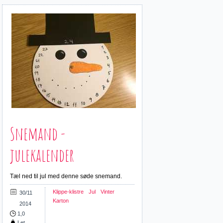
Snemand -
julekalender
Tæl ned til jul med denne søde snemand.
Klippe-klistre
Jul
Vinter
30/11
Karton
2014
1,0
Let