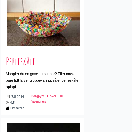
Perleskåle
Mangler du en gave til mormor? Eller måske
bare lidt farverig opbevaring, så er perleskåle
oplagt.
Boligpynt
Gaver
Jul
7/8 2014
Valentine's
0,5
Lidt svær