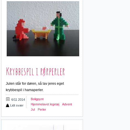
Krybbespil i rørperler
Julen står for døren, så lav jeres eget
krybbespil i hamaperler.
Boligpynt
6/11 2014
Hjemmelavet legetøj
Advent
Lidt svær
Jul
Perler