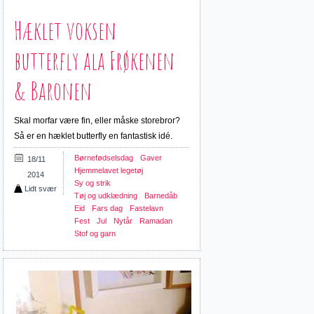
Hæklet voksen
butterfly ala Frøkenen
& Baronen
Skal morfar være fin, eller måske storebror?
Så er en hæklet butterfly en fantastisk idé.
Børnefødselsdag
Gaver
18/11
Hjemmelavet legetøj
2014
Sy og strik
Lidt svær
Tøj og udklædning
Barnedåb
Eid
Fars dag
Fastelavn
Fest
Jul
Nytår
Ramadan
Stof og garn