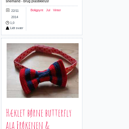
snemand - brug plastikkrus!
Boligpynt
Jul
Vinter
22/11
2014
1,0
Lidt svær
Hæklet børne butterfly
ala Frøkenen &