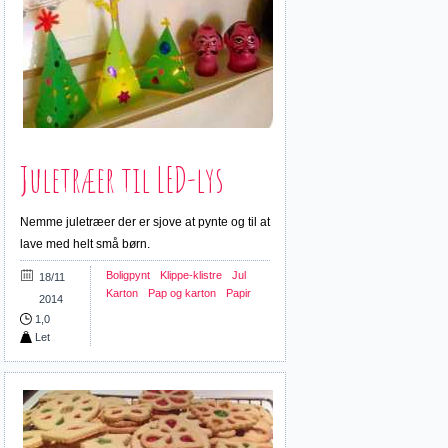
Juletræer til LED-lys
Nemme juletræer der er sjove at pynte og til at
lave med helt små børn.
Boligpynt
Klippe-klistre
Jul
18/11
Karton
Pap og karton
Papir
2014
1,0
Let