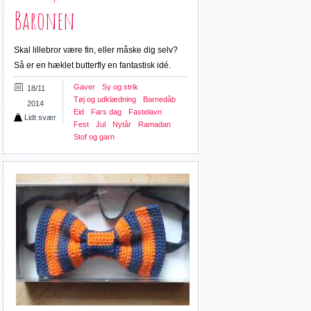
Baronen
Skal lillebror være fin, eller måske dig selv?
Så er en hæklet butterfly en fantastisk idé.
Gaver
Sy og strik
18/11
Tøj og udklædning
Barnedåb
2014
Eid
Fars dag
Fastelavn
Lidt svær
Fest
Jul
Nytår
Ramadan
Stof og garn