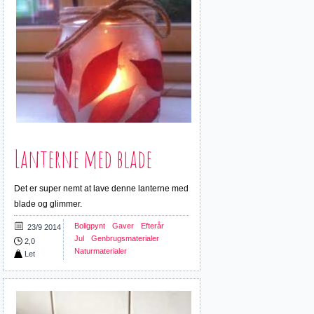
Lanterne med blade
Det er super nemt at lave denne lanterne med
blade og glimmer.
Boligpynt
Gaver
Efterår
23/9 2014
Jul
Genbrugsmaterialer
2,0
Naturmaterialer
Let