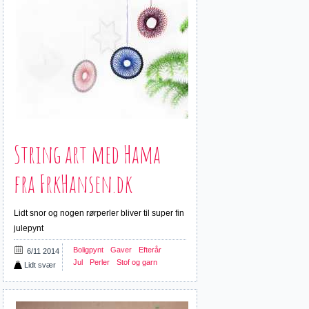
String art med Hama
fra FrkHansen.dk
Lidt snor og nogen rørperler bliver til super fin
julepynt
Boligpynt
Gaver
Efterår
6/11 2014
Jul
Perler
Stof og garn
Lidt svær