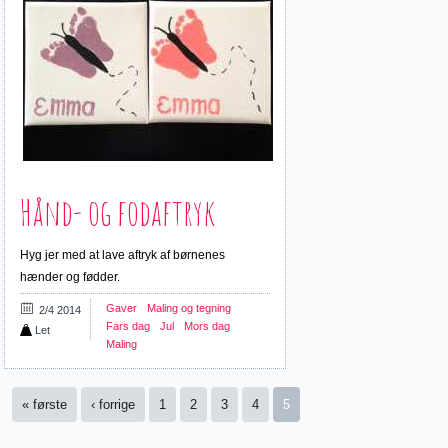
Hånd- og fodaftryk
Hyg jer med at lave aftryk af børnenes
hænder og fødder.
Gaver
Maling og tegning
2/4 2014
Fars dag
Jul
Mors dag
Let
Maling
Sider
« første
‹ forrige
1
2
3
4
5