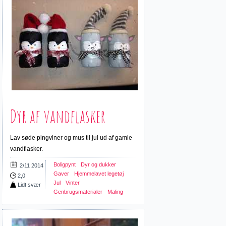
Dyr af vandflasker
Lav søde pingviner og mus til jul ud af gamle
vandflasker.
Boligpynt
Dyr og dukker
2/11 2014
Gaver
Hjemmelavet legetøj
2,0
Jul
Vinter
Lidt svær
Genbrugsmaterialer
Maling