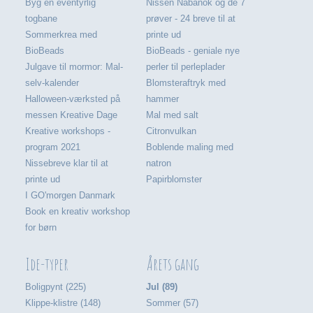
Byg en eventyrlig
Nissen Nabanok og de 7
togbane
prøver - 24 breve til at
Sommerkrea med
printe ud
BioBeads
BioBeads - geniale nye
Julgave til mormor: Mal-
perler til perleplader
selv-kalender
Blomsteraftryk med
Halloween-værksted på
hammer
messen Kreative Dage
Mal med salt
Kreative workshops -
Citronvulkan
program 2021
Boblende maling med
Nissebreve klar til at
natron
printe ud
Papirblomster
I GO'morgen Danmark
Book en kreativ workshop
for børn
Ide-typer
Årets gang
Boligpynt (225)
Jul (89)
Klippe-klistre (148)
Sommer (57)